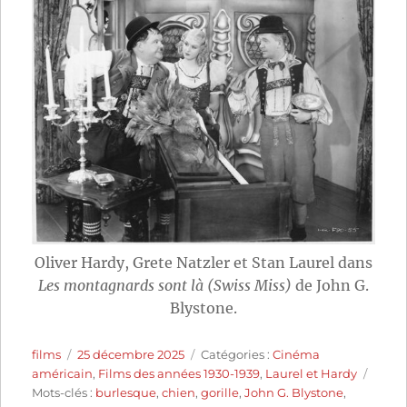
Oliver Hardy, Grete Natzler et Stan Laurel dans
Les montagnards sont là (Swiss Miss)
de John G.
Blystone.
Auteur
Publié
Catégories
films
25 décembre 2025
Catégories :
Cinéma
le
Étiqu
américain
,
Films des années 1930-1939
,
Laurel et Hardy
Mots-clés :
burlesque
,
chien
,
gorille
,
John G. Blystone
,