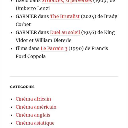
David
dans
Si douces, si perverses
(1969) de
Umberto Lenzi
GARNIER
dans
The Brutalist
(2024) de Brady
Corbet
GARNIER
dans
Duel au soleil
(1946) de King
Vidor et William Dieterle
films
dans
Le Parrain 3
(1990) de Francis
Ford Coppola
CATÉGORIES
Cinéma africain
Cinéma américain
Cinéma anglais
Cinéma asiatique