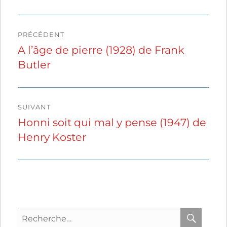
Navigation
PRÉCÉDENT
de
A l’âge de pierre (1928) de Frank
Publication
Butler
précédente :
l’article
SUIVANT
Honni soit qui mal y pense (1947) de
Publication
Henry Koster
suivante :
Recherche