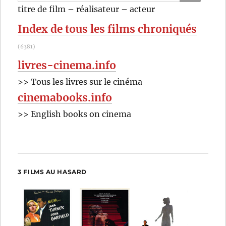
pour
RECHER
OK
titre de film – réalisateur – acteur
:
Index de tous les films chroniqués
(6381)
livres-cinema.info
>> Tous les livres sur le cinéma
cinemabooks.info
>> English books on cinema
3 FILMS AU HASARD