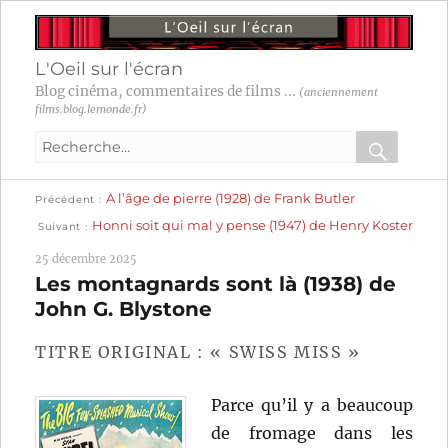
L'Oeil sur l'écran
Blog cinéma, commentaires de films ...
(anciennement
films.blog.lemonde.fr)
Recherche
pour
RECHER
OK
Publication
Navigation
A l’âge de pierre (1928) de Frank Butler
:
Précédent
précédente :
Publication
Honni soit qui mal y pense (1947) de Henry Koster
Suivant
suivante :
de
25 décembre 2025
l’article
Les montagnards sont là (1938) de
John G. Blystone
TITRE ORIGINAL : « SWISS MISS »
Parce qu’il y a beaucoup
de fromage dans les