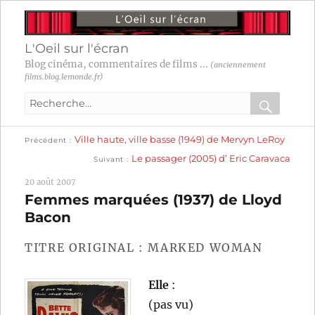
L'Oeil sur l'écran
Blog cinéma, commentaires de films ...
(anciennement
films.blog.lemonde.fr)
Recherche
pour
RECHER
OK
Publication
Navigation
Ville haute, ville basse (1949) de Mervyn LeRoy
:
Précédent
précédente :
Publication
Le passager (2005) d’ Eric Caravaca
Suivant
suivante :
de
20 août 2007
l’article
Femmes marquées (1937) de Lloyd
Bacon
TITRE ORIGINAL : MARKED WOMAN
Elle
:
(pas vu)