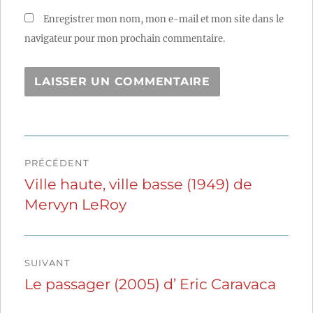
Enregistrer mon nom, mon e-mail et mon site dans le
navigateur pour mon prochain commentaire.
Navigation
PRÉCÉDENT
de
Ville haute, ville basse (1949) de
Publication
Mervyn LeRoy
précédente :
l’article
SUIVANT
Le passager (2005) d’ Eric Caravaca
Publication
suivante :