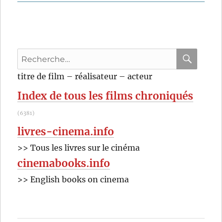
Recherche
pour
RECHER
OK
titre de film – réalisateur – acteur
:
Index de tous les films chroniqués
(6381)
livres-cinema.info
>> Tous les livres sur le cinéma
cinemabooks.info
>> English books on cinema