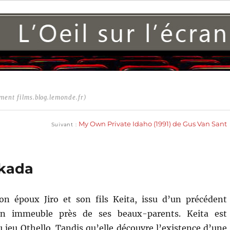
ment films.blog.lemonde.fr)
Publication
suivante :
My Own Private Idaho (1991) de Gus Van Sant
Suivant
ukada
on époux Jiro et son fils Keita, issu d’un précédent
n immeuble près de ses beaux-parents. Keita est
 jeu Othello. Tandis qu’elle découvre l’existence d’une