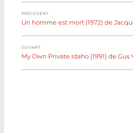
Navigation
PRÉCÉDENT
de
Un homme est mort (1972) de Jacqu
Publication
précédente :
l’article
SUIVANT
My Own Private Idaho (1991) de Gus
Publication
suivante :