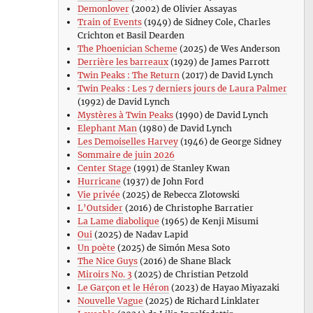
Demonlover
(2002) de Olivier Assayas
Train of Events
(1949) de Sidney Cole, Charles
Crichton et Basil Dearden
The Phoenician Scheme
(2025) de Wes Anderson
Derrière les barreaux
(1929) de James Parrott
Twin Peaks : The Return
(2017) de David Lynch
Twin Peaks : Les 7 derniers jours de Laura Palmer
(1992) de David Lynch
Mystères à Twin Peaks
(1990) de David Lynch
Elephant Man
(1980) de David Lynch
Les Demoiselles Harvey
(1946) de George Sidney
Sommaire de juin 2026
Center Stage
(1991) de Stanley Kwan
Hurricane
(1937) de John Ford
Vie privée
(2025) de Rebecca Zlotowski
L’Outsider
(2016) de Christophe Barratier
La Lame diabolique
(1965) de Kenji Misumi
Oui
(2025) de Nadav Lapid
Un poète
(2025) de Simón Mesa Soto
The Nice Guys
(2016) de Shane Black
Miroirs No. 3
(2025) de Christian Petzold
Le Garçon et le Héron
(2023) de Hayao Miyazaki
Nouvelle Vague
(2025) de Richard Linklater