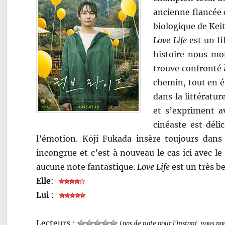
ancienne fiancée 
biologique de Kei
Love Life
est un fi
histoire nous mo
trouve confronté 
chemin, tout en é
dans la littératur
et s’expriment a
cinéaste est délic
l’émotion. Kōji Fukada insère toujours dans
incongrue et c’est à nouveau le cas ici avec le
aucune note fantastique.
Love Life
est un très be
Elle
:
Lui
:
Lecteurs :
(
pas de note pour l'instant, vous po