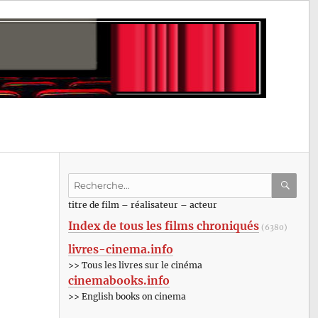
Recherche
pour
RECHE
OK
titre de film – réalisateur – acteur
:
Index de tous les films chroniqués
(6380)
livres-cinema.info
>> Tous les livres sur le cinéma
cinemabooks.info
>> English books on cinema