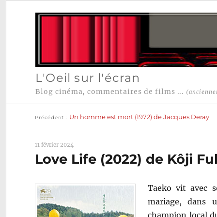
L'Oeil sur l'écran
Blog cinéma, commentaires de films ...
(ancienne
Publication
Navigation
précédente :
Un homme est mort (1972) de Jacques Deray
Précédent
de
l’article
11 février 2024
Love Life (2022) de Kôji F
Taeko vit avec s
mariage, dans u
champion local du