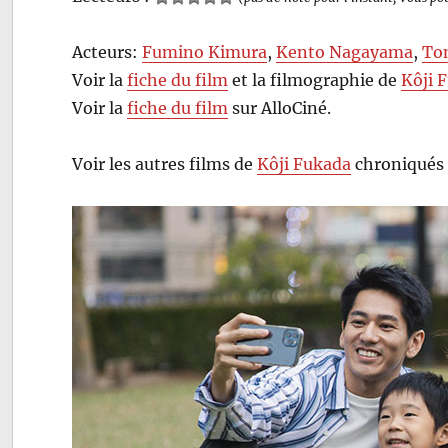
Acteurs:
Fumino Kimura
,
Kento Nagayama
,
To
Voir la
fiche du film
et la filmographie de
Kôji 
Voir la
fiche du film
sur AlloCiné.
Voir les autres films de
Kôji Fukada
chroniqués 