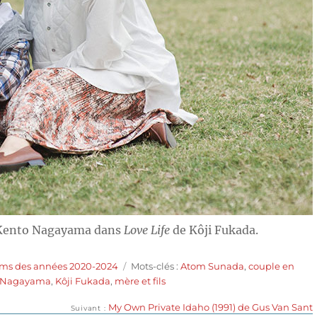
 Kento Nagayama dans
Love Life
de Kôji Fukada.
Étiquettes
lms des années 2020-2024
Mots-clés :
Atom Sunada
,
couple en
 Nagayama
,
Kôji Fukada
,
mère et fils
Publication
My Own Private Idaho (1991) de Gus Van Sant
Suivant