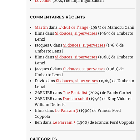
Loveable
(2024) de Lilja Ingolfsdottir
COMMENTAIRES RÉCENTS
Martin
dans
L’Œuf de l’ange
(1985) de Mamoru Oshii
films
dans
Si douces, si perverses
(1969) de Umberto
Lenzi
Jacques C
dans
Si douces, si perverses
(1969) de
Umberto Lenzi
films
dans
Si douces, si perverses
(1969) de Umberto
Lenzi
Jacques C
dans
Si douces, si perverses
(1969) de
Umberto Lenzi
David
dans
Si douces, si perverses
(1969) de Umberto
Lenzi
GARNIER
dans
The Brutalist
(2024) de Brady Corbet
GARNIER
dans
Duel au soleil
(1946) de King Vidor et
William Dieterle
films
dans
Le Parrain 3
(1990) de Francis Ford
Coppola
Ben
dans
Le Parrain 3
(1990) de Francis Ford Coppola
CATÉGORIES