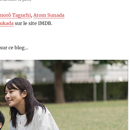
morô Taguchi
,
Atom Sunada
Fukada
sur le site IMDB.
sur ce blog…