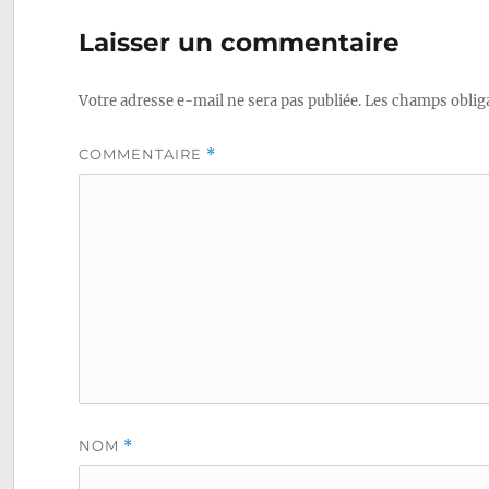
précédente :
de
Laisser un commentaire
l’article
Votre adresse e-mail ne sera pas publiée.
Les champs obliga
COMMENTAIRE
*
NOM
*