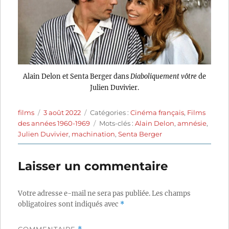
Alain Delon et Senta Berger dans
Diaboliquement vôtre
de
Julien Duvivier.
Auteur
Publié
Catégories
films
3 août 2022
Catégories :
Cinéma français
,
Films
le
Étiquettes
des années 1960-1969
Mots-clés :
Alain Delon
,
amnésie
,
Julien Duvivier
,
machination
,
Senta Berger
Laisser un commentaire
Votre adresse e-mail ne sera pas publiée.
Les champs
obligatoires sont indiqués avec
*
COMMENTAIRE