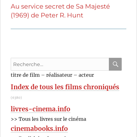
Au service secret de Sa Majesté
Publication
(1969) de Peter R. Hunt
suivante :
Recherche
pour
RECHER
OK
titre de film – réalisateur – acteur
:
Index de tous les films chroniqués
(6380)
livres-cinema.info
>> Tous les livres sur le cinéma
cinemabooks.info