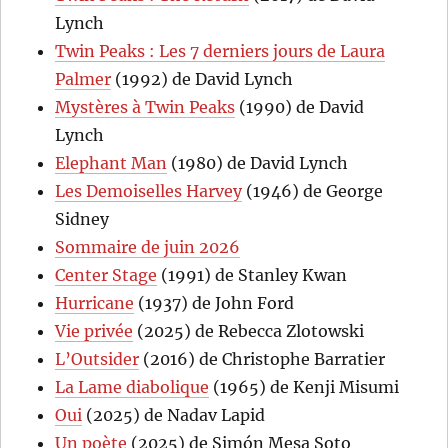
Lynch
Twin Peaks : Les 7 derniers jours de Laura
Palmer
(1992) de David Lynch
Mystères à Twin Peaks
(1990) de David
Lynch
Elephant Man
(1980) de David Lynch
Les Demoiselles Harvey
(1946) de George
Sidney
Sommaire de juin 2026
Center Stage
(1991) de Stanley Kwan
Hurricane
(1937) de John Ford
Vie privée
(2025) de Rebecca Zlotowski
L’Outsider
(2016) de Christophe Barratier
La Lame diabolique
(1965) de Kenji Misumi
Oui
(2025) de Nadav Lapid
Un poète
(2025) de Simón Mesa Soto