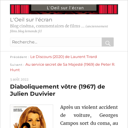
L'Oeil sur l'écran
Blog cinéma, commentaires de films ...
(anciennement
films.blog.lemonde.fr)
Recherche
pour
RECHER
OK
Publication
Navigation
Le Discours (2020) de Laurent Tirard
:
Précédent
précédente :
Publication
Au service secret de Sa Majesté (1969) de Peter R.
Suivant
suivante :
de
Hunt
l’article
3 août 2022
Diaboliquement vôtre (1967) de
Julien Duvivier
Après un violent accident
de voiture, Georges
Campos sort du coma, au