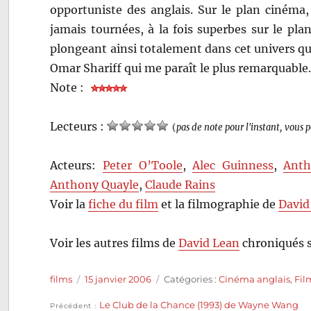
opportuniste des anglais. Sur le plan cinéma,
jamais tournées, à la fois superbes sur le pl
plongeant ainsi totalement dans cet univers qui
Omar Shariff qui me paraît le plus remarquable. 
Note :
Lecteurs :
(
pas de note pour l'instant, vous 
Acteurs:
Peter O’Toole
,
Alec Guinness
,
Anth
Anthony Quayle
,
Claude Rains
Voir la
fiche du film
et la filmographie de
David
Voir les autres films de
David Lean
chroniqués s
Auteur
Publié
Catégories
films
15 janvier 2006
Catégories :
Cinéma anglais
,
Fil
le
Publication
Le Club de la Chance (1993) de Wayne Wang
Précédent