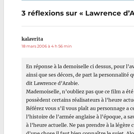
Navigation
précédente :
de
3 réflexions sur « Lawrence d’
l’article
kalavrita
dit :
18 mars 2006 à 4 h 56 min
En réponse à la demoiselle ci dessus, pour l’av
ainsi que ses décors, de part la personnalité
dit Lawrence d’Arabie.
Mademoiselle, n’oubliez pas que ce film a été
possèdent certains réalisateurs à l’heure actue
Référez vous s’il vous plaît au personnage a ce
l’histoire de l’armée anglaise à l’époque, a sa
à l’heure actuelle. Ne pas prendre à la légère
d’une chose il faut bien connaître le sujet. Alor