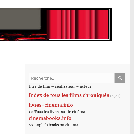
Recherche
pour
RECHE
OK
titre de film – réalisateur – acteur
:
Index de tous les films chroniqués
(6381)
livres-cinema.info
>> Tous les livres sur le cinéma
cinemabooks.info
>> English books on cinema