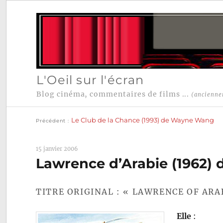
L'Oeil sur l'écran
Blog cinéma, commentaires de films ...
(ancienne
Publication
Navigation
précédente :
Le Club de la Chance (1993) de Wayne Wang
Précédent
de
l’article
15 janvier 2006
Lawrence d’Arabie (1962) 
TITRE ORIGINAL : « LAWRENCE OF ARA
Elle
: