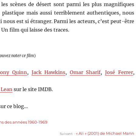
 les scènes de désert sont parmi les plus magnifiques
an plastique mais aussi terriblement authentiques, nous
 nous est si étranger. Parmi les acteurs, c’est peut-être
Un film qui laisse des traces.
pouvez noter ce film
)
ony Quinn
,
Jack Hawkins
,
Omar Sharif
,
José Ferrer
,
 Lean
sur le site IMDB.
ur ce blog…
ms des années 1960-1969
Publication
« Ali » (2001) de Michael Mann
Suivant