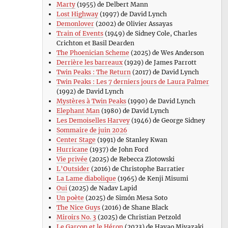
Marty
(1955) de Delbert Mann
Lost Highway
(1997) de David Lynch
Demonlover
(2002) de Olivier Assayas
Train of Events
(1949) de Sidney Cole, Charles
Crichton et Basil Dearden
The Phoenician Scheme
(2025) de Wes Anderson
Derrière les barreaux
(1929) de James Parrott
Twin Peaks : The Return
(2017) de David Lynch
Twin Peaks : Les 7 derniers jours de Laura Palmer
(1992) de David Lynch
Mystères à Twin Peaks
(1990) de David Lynch
Elephant Man
(1980) de David Lynch
Les Demoiselles Harvey
(1946) de George Sidney
Sommaire de juin 2026
Center Stage
(1991) de Stanley Kwan
Hurricane
(1937) de John Ford
Vie privée
(2025) de Rebecca Zlotowski
L’Outsider
(2016) de Christophe Barratier
La Lame diabolique
(1965) de Kenji Misumi
Oui
(2025) de Nadav Lapid
Un poète
(2025) de Simón Mesa Soto
The Nice Guys
(2016) de Shane Black
Miroirs No. 3
(2025) de Christian Petzold
Le Garçon et le Héron
(2023) de Hayao Miyazaki