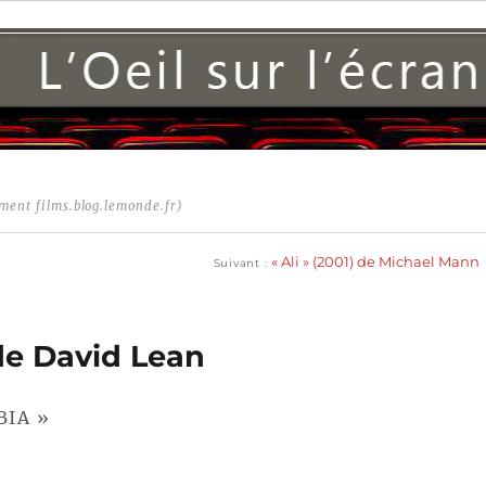
ment films.blog.lemonde.fr)
Publication
suivante :
« Ali » (2001) de Michael Mann
Suivant
de David Lean
BIA »