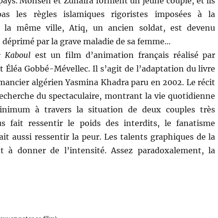
 pays. Mohsen et Zunaira forment un jeune couple, et ils
as les règles islamiques rigoristes imposées à la
 la même ville, Atiq, un ancien soldat, est devenu
, déprimé par la grave maladie de sa femme…
e Kaboul
est un film d’animation français réalisé par
 Éléa Gobbé-Mévellec. Il s’agit de l’adaptation du livre
ncier algérien Yasmina Khadra paru en 2002. Le récit
recherche du spectaculaire, montrant la vie quotidienne
inimum à travers la situation de deux couples très
us fait ressentir le poids des interdits, le fanatisme
ait aussi ressentir la peur. Les talents graphiques de la
t à donner de l’intensité. Assez paradoxalement, la