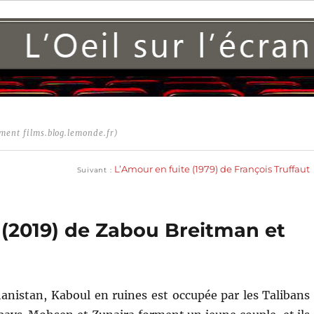
ment films.blog.lemonde.fr)
Publication
suivante :
L’Amour en fuite (1979) de François Truffaut
Suivant
 (2019) de Zabou Breitman et
anistan, Kaboul en ruines est occupée par les Talibans