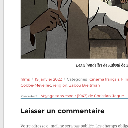
Les Hirondelles de Kaboul
de 
Auteur
Publié
Catégories
films
19 janvier 2022
Catégories :
Cinéma français
,
Fil
le
Gobbé-Mévellec
,
religion
,
Zabou Breitman
Publication
Voyage sans espoir (1943) de Christian-Jaque
Navigation
Précédent
précédente :
de
Laisser un commentaire
l’article
Votre adresse e-mail ne sera pas publiée.
Les champs obliga