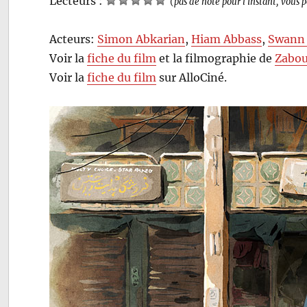
Lecteurs :
(
pas de note pour l'instant, vous 
Acteurs:
Simon Abkarian
,
Hiam Abbass
,
Swann 
Voir la
fiche du film
et la filmographie de
Zabou
Voir la
fiche du film
sur AlloCiné.