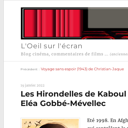
L'Oeil sur l'écran
Blog cinéma, commentaires de films ...
(ancienne
Publication
Navigation
précédente :
Voyage sans espoir (1943) de Christian-Jaque
Précédent
de
l’article
19 janvier 2022
Les Hirondelles de Kaboul
Eléa Gobbé-Mévellec
Eté 1998. En Afgh