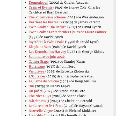
Demonlover
(2002) de Olivier Assayas
Train of Events
(1949) de Sidney Cole, Charles
Crichton et Basil Dearden
The Phoenician Scheme
(2025) de Wes Anderson
Derrière les barreaux
(1929) de James Parrott
Twin Peaks : The Return
(2017) de David Lynch
Twin Peaks : Les 7 derniers jours de Laura Palmer
(1992) de David Lynch
Mystères à Twin Peaks
(1990) de David Lynch
Elephant Man
(1980) de David Lynch
Les Demoiselles Harvey
(1946) de George Sidney
Sommaire de juin 2026
Center Stage
(1991) de Stanley Kwan
Hurricane
(1937) de John Ford
Vie privée
(2025) de Rebecca Zlotowski
L’Outsider
(2016) de Christophe Barratier
La Lame diabolique
(1965) de Kenji Misumi
Oui
(2025) de Nadav Lapid
Un poète
(2025) de Simón Mesa Soto
The Nice Guys
(2016) de Shane Black
Miroirs No. 3
(2025) de Christian Petzold
Le Garçon et le Héron
(2023) de Hayao Miyazaki
Nouvelle Vague
(2025) de Richard Linklater
Loveable
(2024) de Lilja Ingolfsdottir