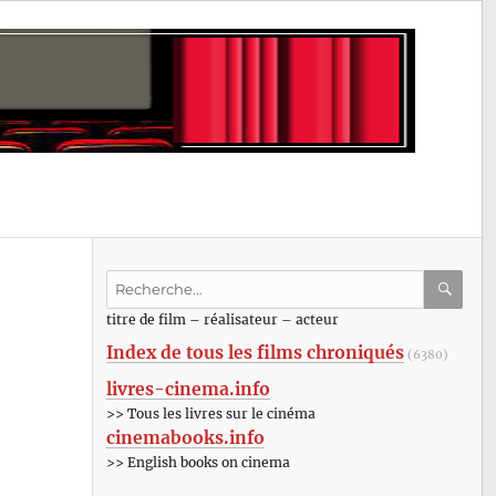
Recherche
pour
RECHE
OK
titre de film – réalisateur – acteur
:
Index de tous les films chroniqués
(6380)
livres-cinema.info
>> Tous les livres sur le cinéma
cinemabooks.info
>> English books on cinema