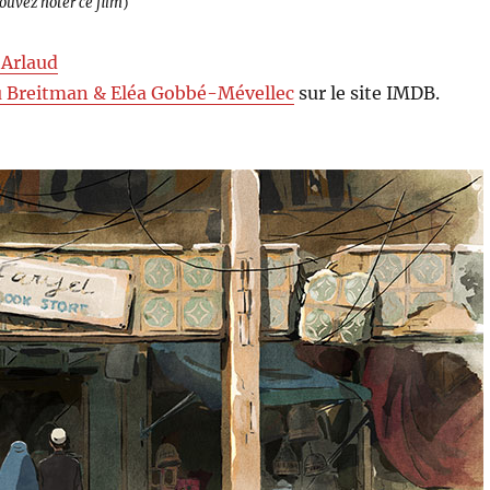
pouvez noter ce film
)
Arlaud
 Breitman & Eléa Gobbé-Mévellec
sur le site IMDB.