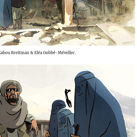
Zabou Breitman & Eléa Gobbé-Mévellec.