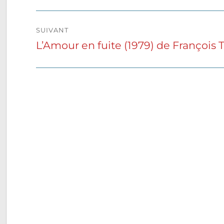
précédente :
l’article
SUIVANT
L’Amour en fuite (1979) de François 
Publication
suivante :