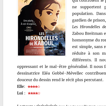
qui contrôlent le
ne supportent p
population. Dans
gardien de prison
Les Hirondelles d
Zabou Breitman et
homonyme du roma
est simple, sans 
réduite à son m
différents. Il no
oppressant et le mal-être généralisé. Il nous f
dessinatrice Eléa Gobbé-Mévellec contribuen
douceur du dessin rend le récit plus percutant.
Elle
:
Lui
: