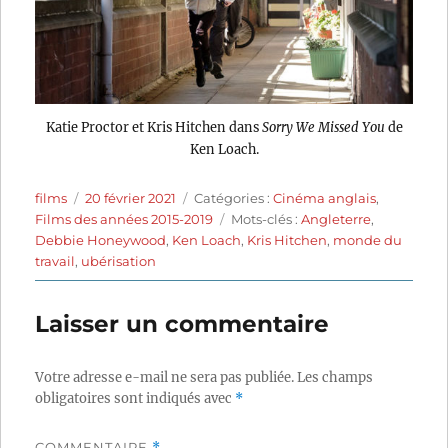
Katie Proctor et Kris Hitchen dans
Sorry We Missed You
de
Ken Loach.
Auteur
Publié
Catégories
films
20 février 2021
Catégories :
Cinéma anglais
,
le
Étiquettes
Films des années 2015-2019
Mots-clés :
Angleterre
,
Debbie Honeywood
,
Ken Loach
,
Kris Hitchen
,
monde du
travail
,
ubérisation
Laisser un commentaire
Votre adresse e-mail ne sera pas publiée.
Les champs
obligatoires sont indiqués avec
*
COMMENTAIRE
*