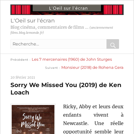
L'Oeil sur l'écran
Blog cinéma, commentaires de films ...
(anciennement
films.blog.lemonde.fr)
Recherche
pour
RECHER
OK
Publication
Navigation
Les 7 mercenaires (1960) de John Sturges
:
Précédent
précédente :
Publication
Monsieur (2018) de Rohena Gera
Suivant
suivante :
de
20 février 2021
l’article
Sorry We Missed You (2019) de Ken
Loach
Ricky, Abby et leurs deux
enfants vivent à
Newcastle. Une réelle
opportunité semble leur