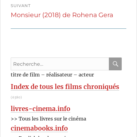
SUIVANT
Monsieur (2018) de Rohena Gera
Publication
suivante :
Recherche
pour
RECHER
OK
titre de film – réalisateur – acteur
:
Index de tous les films chroniqués
(6380)
livres-cinema.info
>> Tous les livres sur le cinéma
cinemabooks.info