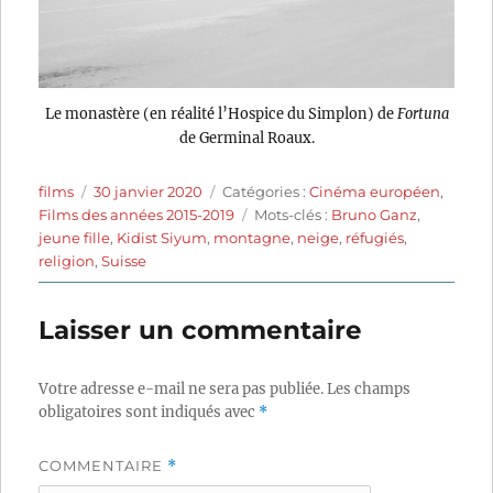
Le monastère (en réalité l’Hospice du Simplon) de
Fortuna
de Germinal Roaux.
Auteur
Publié
Catégories
films
30 janvier 2020
Catégories :
Cinéma européen
,
le
Étiquettes
Films des années 2015-2019
Mots-clés :
Bruno Ganz
,
jeune fille
,
Kidist Siyum
,
montagne
,
neige
,
réfugiés
,
religion
,
Suisse
Laisser un commentaire
Votre adresse e-mail ne sera pas publiée.
Les champs
obligatoires sont indiqués avec
*
COMMENTAIRE
*