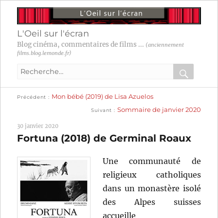
L'Oeil sur l'écran
Blog cinéma, commentaires de films ...
(anciennement
films.blog.lemonde.fr)
Recherche
pour
RECHER
OK
Publication
Navigation
Mon bébé (2019) de Lisa Azuelos
:
Précédent
précédente :
Publication
Sommaire de janvier 2020
Suivant
suivante :
de
30 janvier 2020
l’article
Fortuna (2018) de Germinal Roaux
Une communauté de
religieux catholiques
dans un monastère isolé
des Alpes suisses
accueille