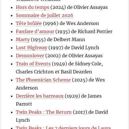
Hors du temps
(2024) de Olivier Assayas
Sommaire de juillet 2026
Tête brûlée
(1996) de Wes Anderson
Fanfare d’amour
(1935) de Richard Pottier
Marty
(1955) de Delbert Mann
Lost Highway
(1997) de David Lynch
Demonlover
(2002) de Olivier Assayas
Train of Events
(1949) de Sidney Cole,
Charles Crichton et Basil Dearden
The Phoenician Scheme
(2025) de Wes
Anderson
Derrière les barreaux
(1929) de James
Parrott
Twin Peaks : The Return
(2017) de David
Lynch
Twin Peaks : Les 7 derniers jours de Laura