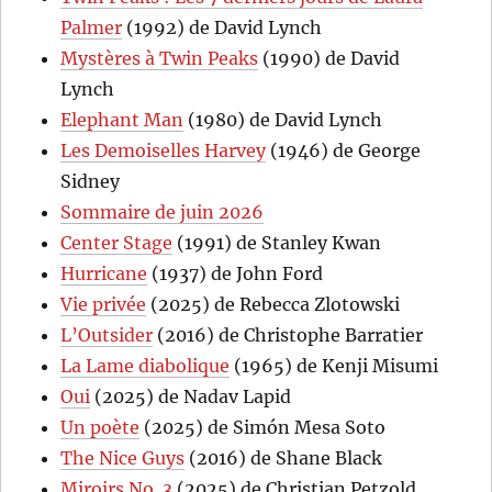
Palmer
(1992) de David Lynch
Mystères à Twin Peaks
(1990) de David
Lynch
Elephant Man
(1980) de David Lynch
Les Demoiselles Harvey
(1946) de George
Sidney
Sommaire de juin 2026
Center Stage
(1991) de Stanley Kwan
Hurricane
(1937) de John Ford
Vie privée
(2025) de Rebecca Zlotowski
L’Outsider
(2016) de Christophe Barratier
La Lame diabolique
(1965) de Kenji Misumi
Oui
(2025) de Nadav Lapid
Un poète
(2025) de Simón Mesa Soto
The Nice Guys
(2016) de Shane Black
Miroirs No. 3
(2025) de Christian Petzold