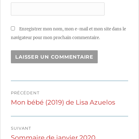
Enregistrer mon nom, mon e-mail et mon site dans le
navigateur pour mon prochain commentaire.
Navigation
PRÉCÉDENT
de
Mon bébé (2019) de Lisa Azuelos
Publication
précédente :
l’article
SUIVANT
Sommaire de janvier 2020
Publication