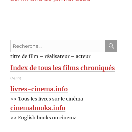
suivante :
Recherche
pour
RECHER
OK
titre de film – réalisateur – acteur
:
Index de tous les films chroniqués
(6380)
livres-cinema.info
>> Tous les livres sur le cinéma
cinemabooks.info
>> English books on cinema