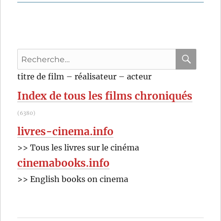
Recherche
pour
RECHER
OK
titre de film – réalisateur – acteur
:
Index de tous les films chroniqués
(6380)
livres-cinema.info
>> Tous les livres sur le cinéma
cinemabooks.info
>> English books on cinema