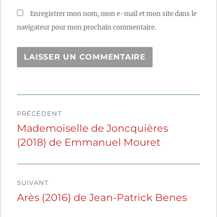
Enregistrer mon nom, mon e-mail et mon site dans le
navigateur pour mon prochain commentaire.
Navigation
PRÉCÉDENT
de
Mademoiselle de Joncquières
Publication
(2018) de Emmanuel Mouret
précédente :
l’article
SUIVANT
Arès (2016) de Jean-Patrick Benes
Publication
suivante :