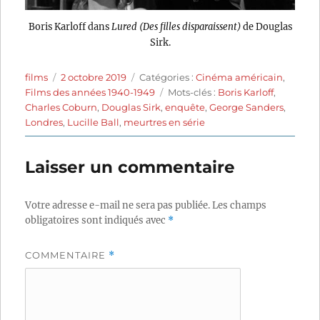
Boris Karloff dans
Lured (Des filles disparaissent)
de Douglas
Sirk.
Auteur
Publié
Catégories
films
2 octobre 2019
Catégories :
Cinéma américain
,
le
Étiquettes
Films des années 1940-1949
Mots-clés :
Boris Karloff
,
Charles Coburn
,
Douglas Sirk
,
enquête
,
George Sanders
,
Londres
,
Lucille Ball
,
meurtres en série
Laisser un commentaire
Votre adresse e-mail ne sera pas publiée.
Les champs
obligatoires sont indiqués avec
*
COMMENTAIRE
*