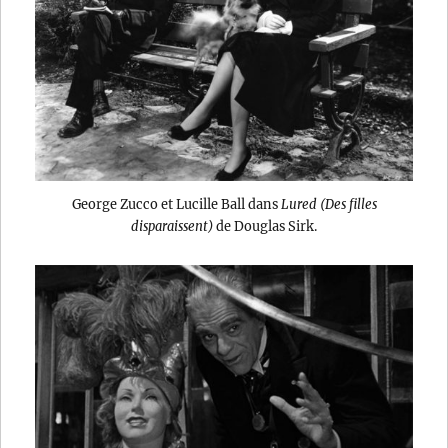
George Zucco et Lucille Ball dans
Lured (Des filles
disparaissent)
de Douglas Sirk.