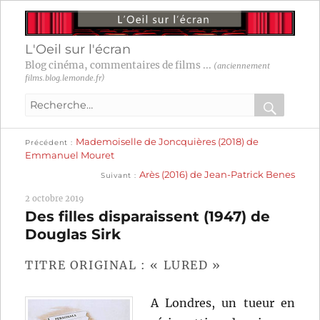
L'Oeil sur l'écran
Blog cinéma, commentaires de films ...
(anciennement
films.blog.lemonde.fr)
Recherche
pour
RECHER
OK
Publication
Navigation
Mademoiselle de Joncquières (2018) de
:
Précédent
précédente :
Emmanuel Mouret
Publication
de
Arès (2016) de Jean-Patrick Benes
Suivant
suivante :
l’article
2 octobre 2019
Des filles disparaissent (1947) de
Douglas Sirk
TITRE ORIGINAL : « LURED »
A Londres, un tueur en