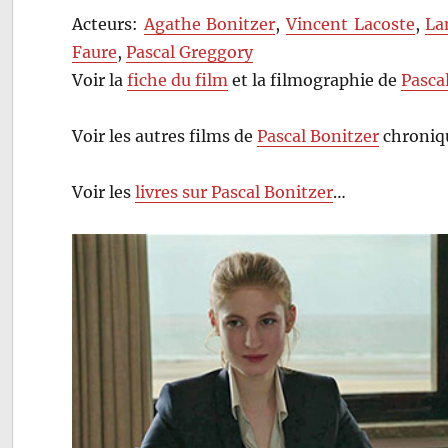
Acteurs:
Agathe Bonitzer
,
Vincent Lacoste
,
La
Faure
,
Pascal Greggory
Voir la
fiche du film
et la filmographie de
Pasca
Voir les autres films de
Pascal Bonitzer
chroniqu
Voir les
livres sur Pascal Bonitzer
…