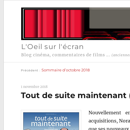
L'Oeil sur l'écran
Blog cinéma, commentaires de films ...
(ancienne
Publication
Navigation
précédente :
Sommaire d’octobre 2018
Précédent
de
l’article
1 novembre 2018
Tout de suite maintenant 
Nouvellement e
acquisitions, Nor
que ses nouveaux