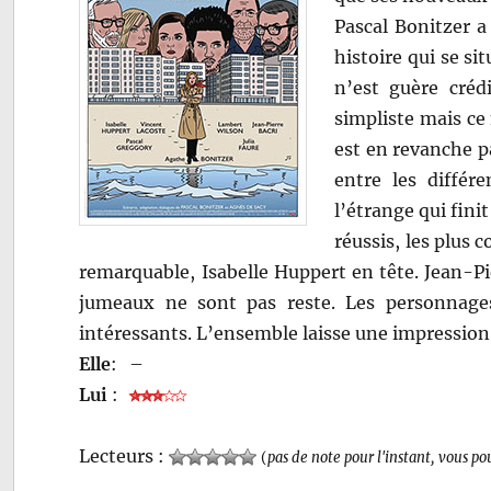
Pascal Bonitzer a
histoire qui se si
n’est guère créd
simpliste mais ce
est en revanche pa
entre les différ
l’étrange qui fini
réussis, les plus
remarquable, Isabelle Huppert en tête. Jean-P
jumeaux ne sont pas reste. Les personnage
intéressants. L’ensemble laisse une impressio
Elle
:
–
Lui
:
Lecteurs :
(
pas de note pour l'instant, vous po