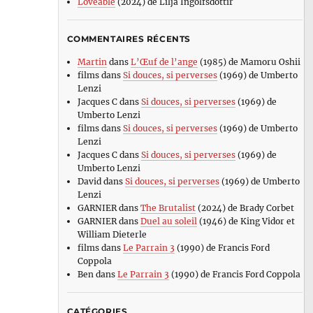
Loveable
(2024) de Lilja Ingolfsdottir
COMMENTAIRES RÉCENTS
Martin
dans
L’Œuf de l’ange
(1985) de Mamoru Oshii
films
dans
Si douces, si perverses
(1969) de Umberto
Lenzi
Jacques C
dans
Si douces, si perverses
(1969) de
Umberto Lenzi
films
dans
Si douces, si perverses
(1969) de Umberto
Lenzi
Jacques C
dans
Si douces, si perverses
(1969) de
Umberto Lenzi
David
dans
Si douces, si perverses
(1969) de Umberto
Lenzi
GARNIER
dans
The Brutalist
(2024) de Brady Corbet
GARNIER
dans
Duel au soleil
(1946) de King Vidor et
William Dieterle
films
dans
Le Parrain 3
(1990) de Francis Ford
Coppola
Ben
dans
Le Parrain 3
(1990) de Francis Ford Coppola
CATÉGORIES