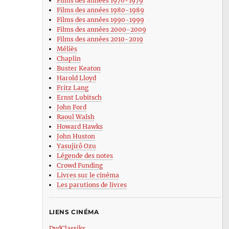
Films des années 1970-1979
Films des années 1980-1989
Films des années 1990-1999
Films des années 2000-2009
Films des années 2010-2019
Méliès
Chaplin
Buster Keaton
Harold Lloyd
Fritz Lang
Ernst Lubitsch
John Ford
Raoul Walsh
Howard Hawks
John Huston
Yasujirô Ozu
Légende des notes
Crowd Funding
Livres sur le cinéma
Les parutions de livres
LIENS CINÉMA
DvdClassiks