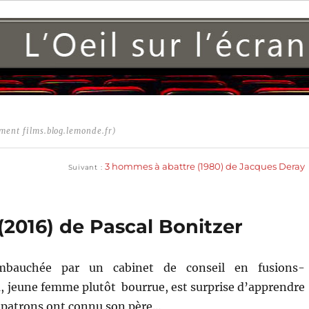
ment films.blog.lemonde.fr)
Publication
suivante :
3 hommes à abattre (1980) de Jacques Deray
Suivant
(2016) de Pascal Bonitzer
mbauchée par un cabinet de conseil en fusions-
a, jeune femme plutôt bourrue, est surprise d’apprendre
 patrons ont connu son père…