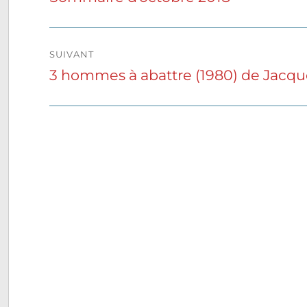
précédente :
l’article
SUIVANT
3 hommes à abattre (1980) de Jacqu
Publication
suivante :