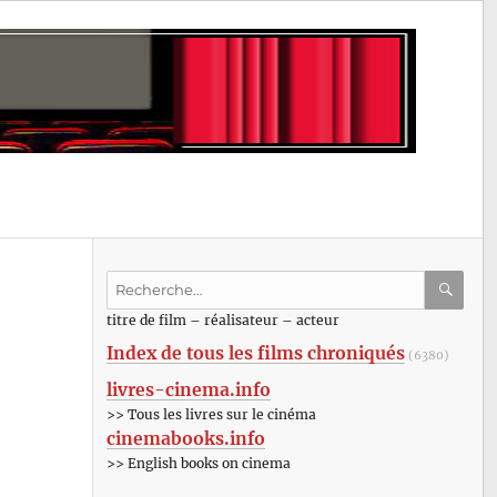
Recherche
pour
RECHE
OK
titre de film – réalisateur – acteur
:
Index de tous les films chroniqués
(6380)
livres-cinema.info
>> Tous les livres sur le cinéma
cinemabooks.info
>> English books on cinema