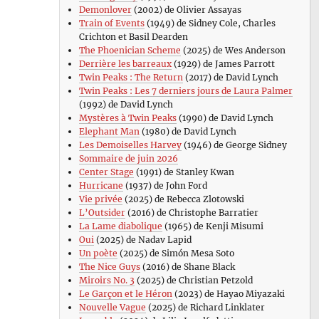
Demonlover
(2002) de Olivier Assayas
Train of Events
(1949) de Sidney Cole, Charles
Crichton et Basil Dearden
The Phoenician Scheme
(2025) de Wes Anderson
Derrière les barreaux
(1929) de James Parrott
Twin Peaks : The Return
(2017) de David Lynch
Twin Peaks : Les 7 derniers jours de Laura Palmer
(1992) de David Lynch
Mystères à Twin Peaks
(1990) de David Lynch
Elephant Man
(1980) de David Lynch
Les Demoiselles Harvey
(1946) de George Sidney
Sommaire de juin 2026
Center Stage
(1991) de Stanley Kwan
Hurricane
(1937) de John Ford
Vie privée
(2025) de Rebecca Zlotowski
L’Outsider
(2016) de Christophe Barratier
La Lame diabolique
(1965) de Kenji Misumi
Oui
(2025) de Nadav Lapid
Un poète
(2025) de Simón Mesa Soto
The Nice Guys
(2016) de Shane Black
Miroirs No. 3
(2025) de Christian Petzold
Le Garçon et le Héron
(2023) de Hayao Miyazaki
Nouvelle Vague
(2025) de Richard Linklater