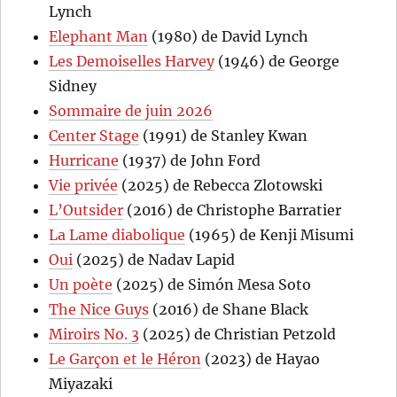
Lynch
Elephant Man
(1980) de David Lynch
Les Demoiselles Harvey
(1946) de George
Sidney
Sommaire de juin 2026
Center Stage
(1991) de Stanley Kwan
Hurricane
(1937) de John Ford
Vie privée
(2025) de Rebecca Zlotowski
L’Outsider
(2016) de Christophe Barratier
La Lame diabolique
(1965) de Kenji Misumi
Oui
(2025) de Nadav Lapid
Un poète
(2025) de Simón Mesa Soto
The Nice Guys
(2016) de Shane Black
Miroirs No. 3
(2025) de Christian Petzold
Le Garçon et le Héron
(2023) de Hayao
Miyazaki