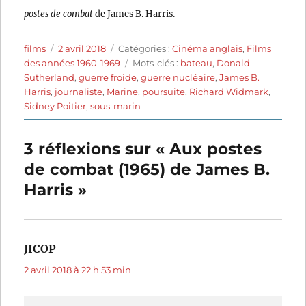
postes de combat
de James B. Harris.
Auteur
Publié
Catégories
films
2 avril 2018
Catégories :
Cinéma anglais
,
Films
le
Étiquettes
des années 1960-1969
Mots-clés :
bateau
,
Donald
Sutherland
,
guerre froide
,
guerre nucléaire
,
James B.
Harris
,
journaliste
,
Marine
,
poursuite
,
Richard Widmark
,
Sidney Poitier
,
sous-marin
3 réflexions sur « Aux postes
de combat (1965) de James B.
Harris »
JICOP
dit :
2 avril 2018 à 22 h 53 min