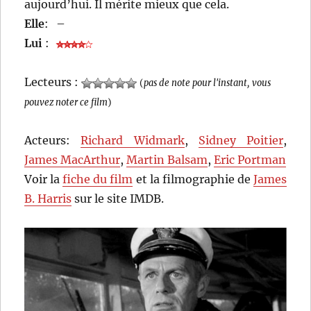
aujourd’hui. Il mérite mieux que cela.
Elle
:
–
Lui
:
Lecteurs :
(
pas de note pour l'instant, vous
pouvez noter ce film
)
Acteurs:
Richard Widmark
,
Sidney Poitier
,
James MacArthur
,
Martin Balsam
,
Eric Portman
Voir la
fiche du film
et la filmographie de
James
B. Harris
sur le site IMDB.