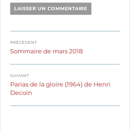
Navigation
PRÉCÉDENT
de
Sommaire de mars 2018
Publication
précédente :
l’article
SUIVANT
Parias de la gloire (1964) de Henri
Publication
Decoin
suivante :