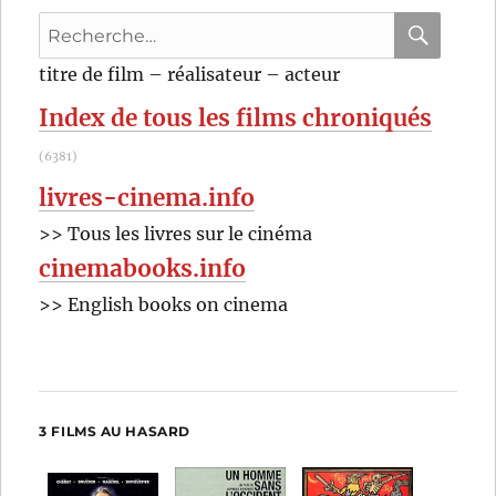
Recherche
pour
RECHER
OK
titre de film – réalisateur – acteur
:
Index de tous les films chroniqués
(6381)
livres-cinema.info
>> Tous les livres sur le cinéma
cinemabooks.info
>> English books on cinema
3 FILMS AU HASARD