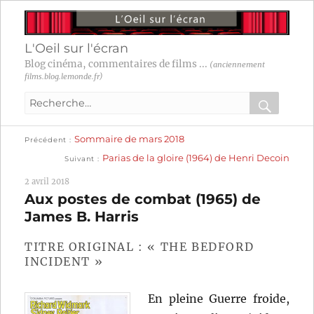
L'Oeil sur l'écran
Blog cinéma, commentaires de films ...
(anciennement
films.blog.lemonde.fr)
Recherche
pour
RECHER
OK
Publication
Navigation
Sommaire de mars 2018
:
Précédent
précédente :
Publication
Parias de la gloire (1964) de Henri Decoin
Suivant
suivante :
de
2 avril 2018
l’article
Aux postes de combat (1965) de
James B. Harris
TITRE ORIGINAL : « THE BEDFORD
INCIDENT »
En pleine Guerre froide,