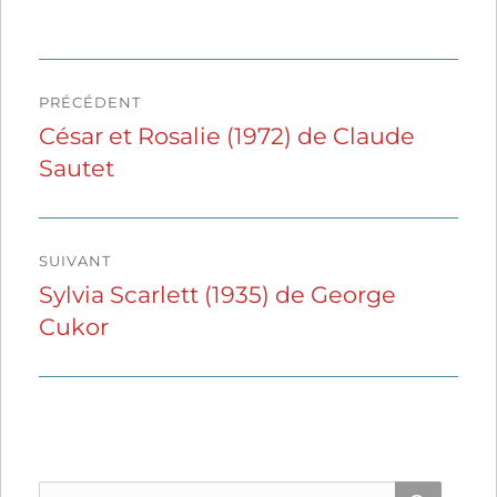
Navigation
PRÉCÉDENT
de
César et Rosalie (1972) de Claude
Publication
Sautet
précédente :
l’article
SUIVANT
Sylvia Scarlett (1935) de George
Publication
Cukor
suivante :
Recherche