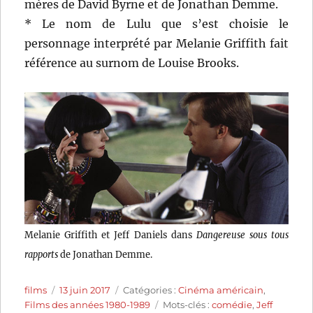
mères de David Byrne et de Jonathan Demme.
* Le nom de Lulu que s’est choisie le
personnage interprété par Melanie Griffith fait
référence au surnom de Louise Brooks.
Melanie Griffith et Jeff Daniels dans
Dangereuse sous tous
rapports
de Jonathan Demme.
Auteur
Publié
Catégories
films
13 juin 2017
Catégories :
Cinéma américain
,
le
Étiquettes
Films des années 1980-1989
Mots-clés :
comédie
,
Jeff