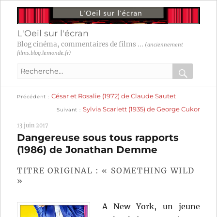
L'Oeil sur l'écran
Blog cinéma, commentaires de films ...
(anciennement
films.blog.lemonde.fr)
Recherche
pour
RECHER
OK
Publication
Navigation
César et Rosalie (1972) de Claude Sautet
:
Précédent
précédente :
Publication
Sylvia Scarlett (1935) de George Cukor
Suivant
suivante :
de
13 juin 2017
l’article
Dangereuse sous tous rapports
(1986) de Jonathan Demme
TITRE ORIGINAL : « SOMETHING WILD
»
A New York, un jeune