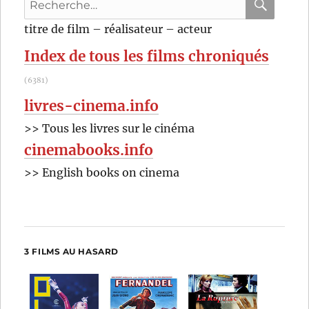
pour
RECHER
OK
titre de film – réalisateur – acteur
:
Index de tous les films chroniqués
(6381)
livres-cinema.info
>> Tous les livres sur le cinéma
cinemabooks.info
>> English books on cinema
3 FILMS AU HASARD