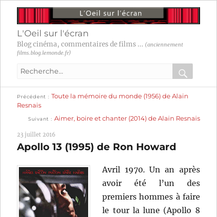
L'Oeil sur l'écran
Blog cinéma, commentaires de films ...
(anciennement
films.blog.lemonde.fr)
Recherche
pour
RECHER
OK
Publication
Navigation
Toute la mémoire du monde (1956) de Alain
:
Précédent
précédente :
Resnais
Publication
de
Aimer, boire et chanter (2014) de Alain Resnais
Suivant
suivante :
l’article
23 juillet 2016
Apollo 13 (1995) de Ron Howard
Avril 1970. Un an après
avoir été l’un des
premiers hommes à faire
le tour la lune (Apollo 8