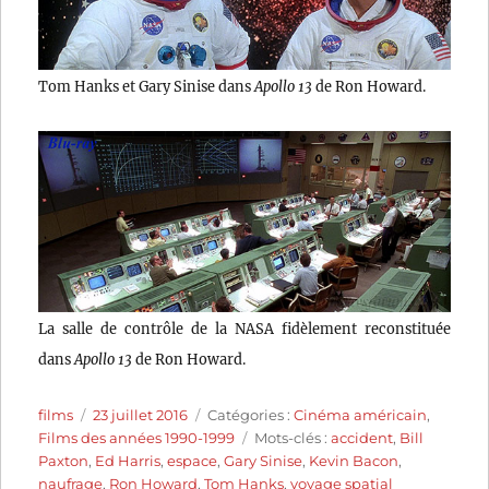
Tom Hanks et Gary Sinise dans
Apollo 13
de Ron Howard.
La salle de contrôle de la NASA fidèlement reconstituée
dans
Apollo 13
de Ron Howard.
Auteur
Publié
Catégories
films
23 juillet 2016
Catégories :
Cinéma américain
,
le
Étiquettes
Films des années 1990-1999
Mots-clés :
accident
,
Bill
Paxton
,
Ed Harris
,
espace
,
Gary Sinise
,
Kevin Bacon
,
naufrage
,
Ron Howard
,
Tom Hanks
,
voyage spatial