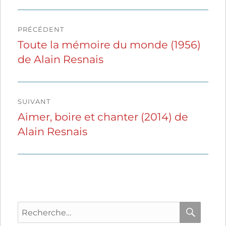
Navigation
PRÉCÉDENT
de
Toute la mémoire du monde (1956)
Publication
de Alain Resnais
précédente :
l’article
SUIVANT
Aimer, boire et chanter (2014) de
Publication
Alain Resnais
suivante :
Recherche
pour