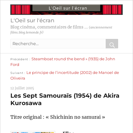
L'Oeil sur l'écran
Blog cinéma, commentaires de films ...
(anciennement
films.blog.lemonde.fr)
Recherche
pour
RECHER
OK
Publication
Navigation
Steamboat round the bend » (1935) de John
:
Précédent
précédente :
Ford
Publication
de
Le principe de l’incertitude (2002) de Manoel de
Suivant
suivante :
Oliveira
l’article
12 juillet 2005
Les Sept Samouraïs (1954) de Akira
Kurosawa
Titre original : « Shichinin no samurai »