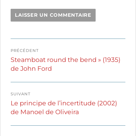
Navigation
PRÉCÉDENT
de
Steamboat round the bend » (1935)
Publication
de John Ford
précédente :
l’article
SUIVANT
Le principe de l’incertitude (2002)
Publication
de Manoel de Oliveira
suivante :