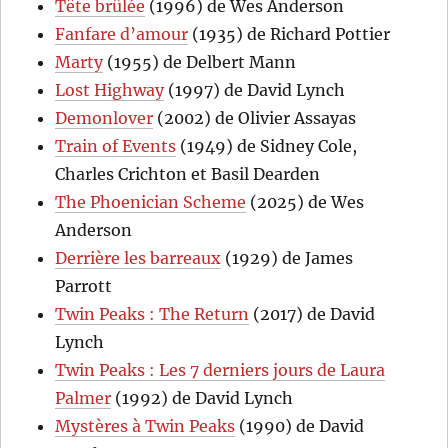
Tête brûlée
(1996) de Wes Anderson
Fanfare d’amour
(1935) de Richard Pottier
Marty
(1955) de Delbert Mann
Lost Highway
(1997) de David Lynch
Demonlover
(2002) de Olivier Assayas
Train of Events
(1949) de Sidney Cole,
Charles Crichton et Basil Dearden
The Phoenician Scheme
(2025) de Wes
Anderson
Derrière les barreaux
(1929) de James
Parrott
Twin Peaks : The Return
(2017) de David
Lynch
Twin Peaks : Les 7 derniers jours de Laura
Palmer
(1992) de David Lynch
Mystères à Twin Peaks
(1990) de David