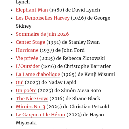
Lynch
Elephant Man
(1980) de David Lynch
Les Demoiselles Harvey
(1946) de George
Sidney
Sommaire de juin 2026
Center Stage
(1991) de Stanley Kwan
Hurricane
(1937) de John Ford
Vie privée
(2025) de Rebecca Zlotowski
L’Outsider
(2016) de Christophe Barratier
La Lame diabolique
(1965) de Kenji Misumi
Oui
(2025) de Nadav Lapid
Un poète
(2025) de Simón Mesa Soto
The Nice Guys
(2016) de Shane Black
Miroirs No. 3
(2025) de Christian Petzold
Le Garçon et le Héron
(2023) de Hayao
Miyazaki