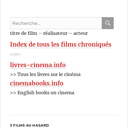
Recherche
pour
RECHER
OK
titre de film – réalisateur – acteur
:
Index de tous les films chroniqués
(6380)
livres-cinema.info
>> Tous les livres sur le cinéma
cinemabooks.info
>> English books on cinema
3 FILMS AU HASARD