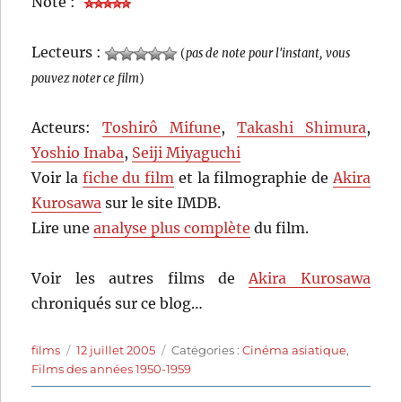
Note :
Lecteurs :
(
pas de note pour l'instant, vous
pouvez noter ce film
)
Acteurs:
Toshirô Mifune
,
Takashi Shimura
,
Yoshio Inaba
,
Seiji Miyaguchi
Voir la
fiche du film
et la filmographie de
Akira
Kurosawa
sur le site IMDB.
Lire une
analyse plus complète
du film.
Voir les autres films de
Akira Kurosawa
chroniqués sur ce blog…
Auteur
Publié
Catégories
films
12 juillet 2005
Catégories :
Cinéma asiatique
,
le
Films des années 1950-1959