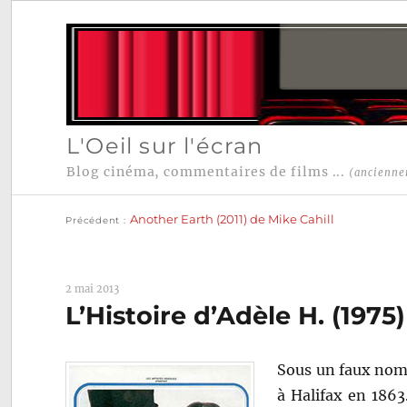
L'Oeil sur l'écran
Blog cinéma, commentaires de films ...
(ancienne
Publication
Navigation
précédente :
Another Earth (2011) de Mike Cahill
Précédent
de
l’article
2 mai 2013
L’Histoire d’Adèle H. (1975
Sous un faux nom, 
à Halifax en 1863