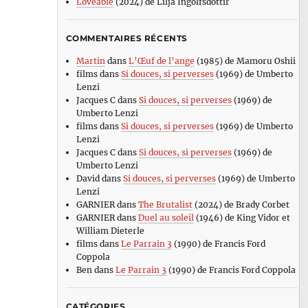
Loveable
(2024) de Lilja Ingolfsdottir
COMMENTAIRES RÉCENTS
Martin
dans
L’Œuf de l’ange
(1985) de Mamoru Oshii
films
dans
Si douces, si perverses
(1969) de Umberto
Lenzi
Jacques C
dans
Si douces, si perverses
(1969) de
Umberto Lenzi
films
dans
Si douces, si perverses
(1969) de Umberto
Lenzi
Jacques C
dans
Si douces, si perverses
(1969) de
Umberto Lenzi
David
dans
Si douces, si perverses
(1969) de Umberto
Lenzi
GARNIER
dans
The Brutalist
(2024) de Brady Corbet
GARNIER
dans
Duel au soleil
(1946) de King Vidor et
William Dieterle
films
dans
Le Parrain 3
(1990) de Francis Ford
Coppola
Ben
dans
Le Parrain 3
(1990) de Francis Ford Coppola
CATÉGORIES