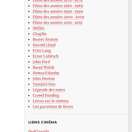
Films des années 1970-1979
Films des années 1980-1989
Films des années 1990-1999
Films des années 2000-2009
Films des années 2010-2019
Méliès
Chaplin
Buster Keaton
Harold Lloyd
Fritz Lang
Ernst Lubitsch
John Ford
Raoul Walsh
Howard Hawks
John Huston
Yasujirô Ozu
Légende des notes
Crowd Funding
Livres sur le cinéma
Les parutions de livres
LIENS CINÉMA
DvdClassiks