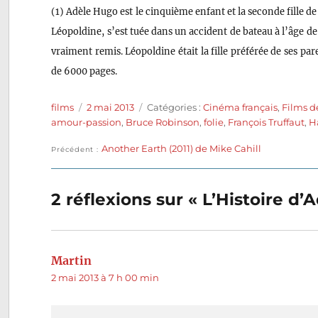
(1) Adèle Hugo est le cinquième enfant et la seconde fille 
Léopoldine, s’est tuée dans un accident de bateau à l’âge d
vraiment remis. Léopoldine était la fille préférée de ses pa
de 6000 pages.
Auteur
Publié
Catégories
films
2 mai 2013
Catégories :
Cinéma français
,
Films d
le
amour-passion
,
Bruce Robinson
,
folie
,
François Truffaut
,
H
Publication
Another Earth (2011) de Mike Cahill
Navigation
Précédent
précédente :
de
2 réflexions sur « L’Histoire d’
l’article
Martin
dit :
2 mai 2013 à 7 h 00 min