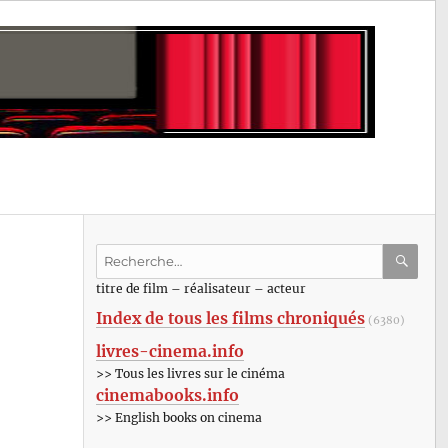
Recherche
pour
RECHE
OK
titre de film – réalisateur – acteur
:
Index de tous les films chroniqués
(6380)
livres-cinema.info
>> Tous les livres sur le cinéma
cinemabooks.info
>> English books on cinema