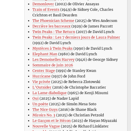
Demonlover
(2002) de Olivier Assayas
Train of Events
(1949) de Sidney Cole, Charles
Crichton et Basil Dearden
The Phoenician Scheme
(2025) de Wes Anderson
Derrière les barreaux
(1929) de James Parrott
Twin Peaks : The Return
(2017) de David Lynch
Twin Peaks : Les 7 derniers jours de Laura Palmer
(1992) de David Lynch
Mystères à Twin Peaks
(1990) de David Lynch
Elephant Man
(1980) de David Lynch
Les Demoiselles Harvey
(1946) de George Sidney
Sommaire de juin 2026
Center Stage
(1991) de Stanley Kwan
Hurricane
(1937) de John Ford
Vie privée
(2025) de Rebecca Zlotowski
L’Outsider
(2016) de Christophe Barratier
La Lame diabolique
(1965) de Kenji Misumi
Oui
(2025) de Nadav Lapid
Un poète
(2025) de Simón Mesa Soto
The Nice Guys
(2016) de Shane Black
Miroirs No. 3
(2025) de Christian Petzold
Le Garçon et le Héron
(2023) de Hayao Miyazaki
Nouvelle Vague
(2025) de Richard Linklater