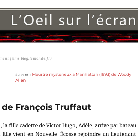
ment films.blog.lemonde.fr)
Publication
suivante :
Meurtre mystérieux à Manhattan (1993) de Woody
Suivant
Allen
) de François Truffaut
la fille cadette de Victor Hugo, Adèle, arrive par bateau
. Elle vient en Nouvelle-Écosse rejoindre un lieutenant