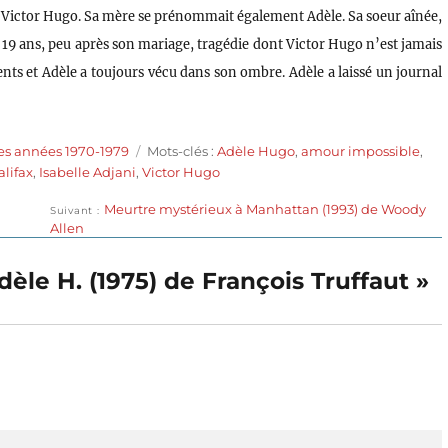
de Victor Hugo. Sa mère se prénommait également Adèle. Sa soeur aînée,
e 19 ans, peu après son mariage, tragédie dont Victor Hugo n’est jamais
rents et Adèle a toujours vécu dans son ombre. Adèle a laissé un journal
Étiquettes
es années 1970-1979
Mots-clés :
Adèle Hugo
,
amour impossible
,
alifax
,
Isabelle Adjani
,
Victor Hugo
Publication
Meurtre mystérieux à Manhattan (1993) de Woody
Suivant
suivante :
Allen
Adèle H. (1975) de François Truffaut »