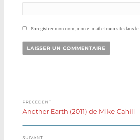
Enregistrer mon nom, mon e-mail et mon site dans le
Navigation
PRÉCÉDENT
de
Another Earth (2011) de Mike Cahill
Publication
précédente :
l’article
SUIVANT