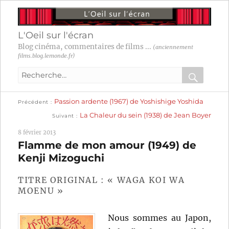
L'Oeil sur l'écran
Blog cinéma, commentaires de films ...
(anciennement
films.blog.lemonde.fr)
Recherche
pour
RECHER
OK
Publication
Navigation
Passion ardente (1967) de Yoshishige Yoshida
:
Précédent
précédente :
Publication
La Chaleur du sein (1938) de Jean Boyer
Suivant
suivante :
de
8 février 2013
l’article
Flamme de mon amour (1949) de
Kenji Mizoguchi
TITRE ORIGINAL : « WAGA KOI WA
MOENU »
Nous sommes au Japon,