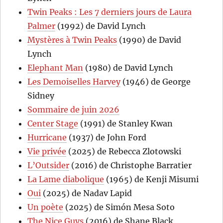
Twin Peaks : Les 7 derniers jours de Laura
Palmer
(1992) de David Lynch
Mystères à Twin Peaks
(1990) de David
Lynch
Elephant Man
(1980) de David Lynch
Les Demoiselles Harvey
(1946) de George
Sidney
Sommaire de juin 2026
Center Stage
(1991) de Stanley Kwan
Hurricane
(1937) de John Ford
Vie privée
(2025) de Rebecca Zlotowski
L’Outsider
(2016) de Christophe Barratier
La Lame diabolique
(1965) de Kenji Misumi
Oui
(2025) de Nadav Lapid
Un poète
(2025) de Simón Mesa Soto
The Nice Guys
(2016) de Shane Black