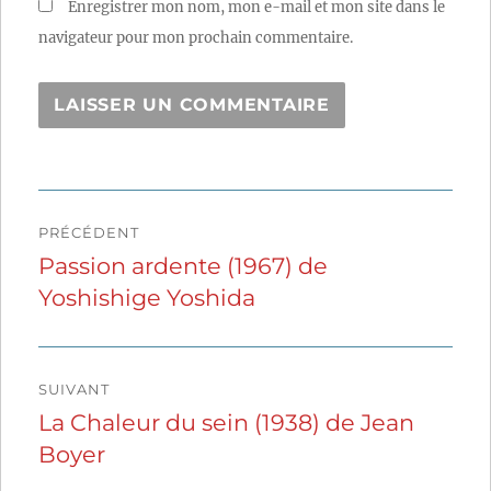
Enregistrer mon nom, mon e-mail et mon site dans le
navigateur pour mon prochain commentaire.
Navigation
PRÉCÉDENT
de
Passion ardente (1967) de
Publication
Yoshishige Yoshida
précédente :
l’article
SUIVANT
La Chaleur du sein (1938) de Jean
Publication
Boyer
suivante :