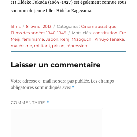
(1) Hideko Fukuda (1865-1927) est également connue sous
son nom de jeune fille : Hideko Kageyama.
Auteur
Publié
Catégories
films
8 février 2013
Catégories :
Cinéma asiatique
,
le
Étiquettes
Films des années 1940-1949
Mots-clés :
constitution
,
Ere
Meiji
,
féminisme
,
Japon
,
Kenji Mizoguchi
,
Kinuyo Tanaka
,
machisme
,
militant
,
prison
,
répression
Laisser un commentaire
Votre adresse e-mail ne sera pas publiée.
Les champs
obligatoires sont indiqués avec
*
COMMENTAIRE
*