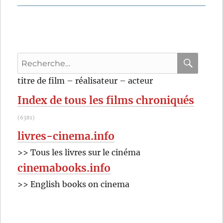
Recherche
pour
RECHER
OK
titre de film – réalisateur – acteur
:
Index de tous les films chroniqués
(6381)
livres-cinema.info
>> Tous les livres sur le cinéma
cinemabooks.info
>> English books on cinema