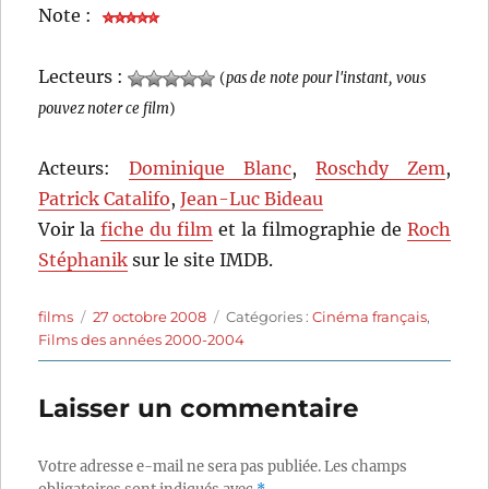
Note :
Lecteurs :
(
pas de note pour l'instant, vous
pouvez noter ce film
)
Acteurs:
Dominique Blanc
,
Roschdy Zem
,
Patrick Catalifo
,
Jean-Luc Bideau
Voir la
fiche du film
et la filmographie de
Roch
Stéphanik
sur le site IMDB.
Auteur
Publié
Catégories
films
27 octobre 2008
Catégories :
Cinéma français
,
le
Films des années 2000-2004
Laisser un commentaire
Votre adresse e-mail ne sera pas publiée.
Les champs