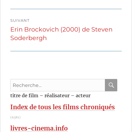
SUIVANT
Erin Brockovich (2000) de Steven
Publication
Soderbergh
suivante :
Recherche
pour
RECHER
OK
titre de film – réalisateur – acteur
:
Index de tous les films chroniqués
(6381)
livres-cinema.info