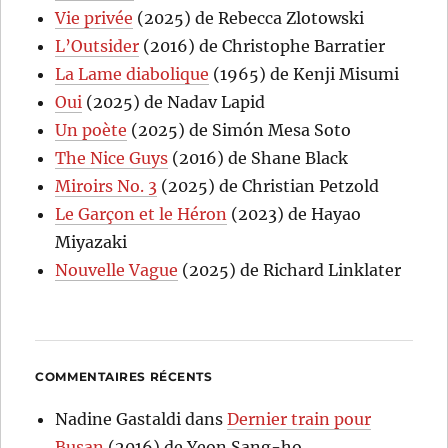
Vie privée
(2025) de Rebecca Zlotowski
L’Outsider
(2016) de Christophe Barratier
La Lame diabolique
(1965) de Kenji Misumi
Oui
(2025) de Nadav Lapid
Un poète
(2025) de Simón Mesa Soto
The Nice Guys
(2016) de Shane Black
Miroirs No. 3
(2025) de Christian Petzold
Le Garçon et le Héron
(2023) de Hayao
Miyazaki
Nouvelle Vague
(2025) de Richard Linklater
COMMENTAIRES RÉCENTS
Nadine Gastaldi
dans
Dernier train pour
Busan
(2016) de Yeon Sang-ho