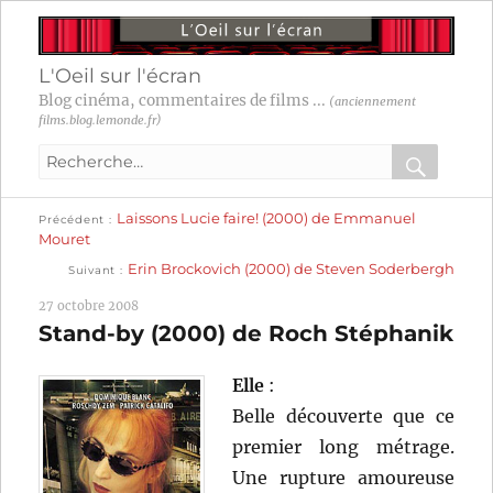
L'Oeil sur l'écran
Blog cinéma, commentaires de films ...
(anciennement
films.blog.lemonde.fr)
Recherche
pour
RECHER
OK
Publication
Navigation
Laissons Lucie faire! (2000) de Emmanuel
:
Précédent
précédente :
Mouret
Publication
de
Erin Brockovich (2000) de Steven Soderbergh
Suivant
suivante :
l’article
27 octobre 2008
Stand-by (2000) de Roch Stéphanik
Elle
:
Belle découverte que ce
premier long métrage.
Une rupture amoureuse