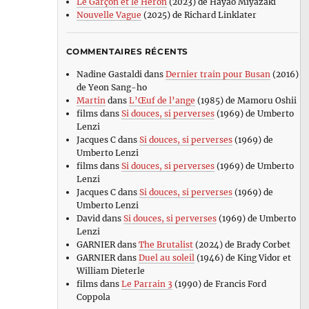
Le Garçon et le Héron
(2023) de Hayao Miyazaki
Nouvelle Vague
(2025) de Richard Linklater
COMMENTAIRES RÉCENTS
Nadine Gastaldi
dans
Dernier train pour Busan
(2016)
de Yeon Sang-ho
Martin
dans
L’Œuf de l’ange
(1985) de Mamoru Oshii
films
dans
Si douces, si perverses
(1969) de Umberto
Lenzi
Jacques C
dans
Si douces, si perverses
(1969) de
Umberto Lenzi
films
dans
Si douces, si perverses
(1969) de Umberto
Lenzi
Jacques C
dans
Si douces, si perverses
(1969) de
Umberto Lenzi
David
dans
Si douces, si perverses
(1969) de Umberto
Lenzi
GARNIER
dans
The Brutalist
(2024) de Brady Corbet
GARNIER
dans
Duel au soleil
(1946) de King Vidor et
William Dieterle
films
dans
Le Parrain 3
(1990) de Francis Ford
Coppola