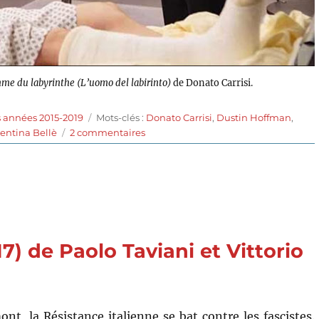
me du labyrinthe (L’uomo del labirinto)
de Donato Carrisi.
Étiquettes
s années 2015-2019
Mots-clés :
Donato Carrisi
,
Dustin Hoffman
,
sur
lentina Bellè
2 commentaires
L’Homme
du
labyrinthe
(2019)
de
Donato
Carrisi
7) de Paolo Taviani et Vittorio
nt, la Résistance italienne se bat contre les fascistes.