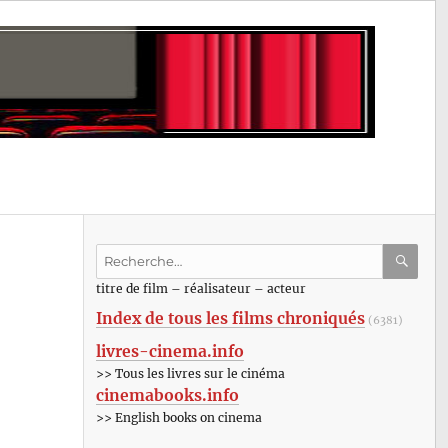
Recherche
pour
RECHE
OK
titre de film – réalisateur – acteur
:
Index de tous les films chroniqués
(6381)
livres-cinema.info
>> Tous les livres sur le cinéma
cinemabooks.info
>> English books on cinema