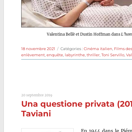
Valentina Bellè et Dustin Hoffman dans
L’hom
Publié
Catégories
18 novembre 2021
Catégories :
Cinéma italien
,
Films de
le
enlèvement
,
enquête
,
labyrinthe
,
thriller
,
Toni Servillo
,
Va
20 septembre 2019
Una questione privata (201
Taviani
En 1944 dans le Piémo