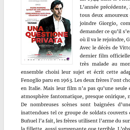
L’année précédente, 
tous deux amoureux d
joindre Giorgio, co
demander ce qu’il s’e
où il va le rejoindre, 
Avec le décès de Vitt
dernier film officiell
très malade au mom
ensemble choisi leur sujet et écrit cette a
Fenoglio paru en 1963. Les deux frères l’ont cho
en Italie. Mais leur film n’a pas qu’une seule 
atmosphère fantomatique, presque onirique, 
De nombreuses scènes sont baignées d’une
inattendues tel ce groupe de soldats couvert
Buñuel l’a fait, les frères utilisent l’arme du 
la fillette, aussi surprenante que terrible. L’ob