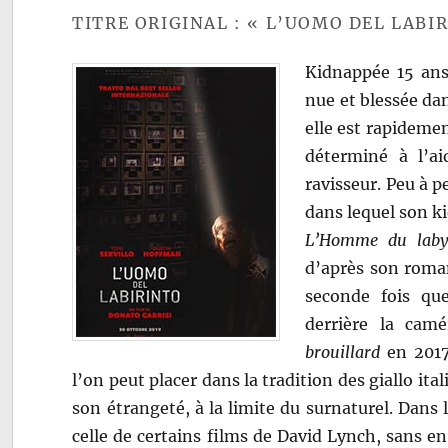
TITRE ORIGINAL : « L’UOMO DEL LABI
Kidnappée 15 ans
nue et blessée da
elle est rapideme
déterminé à l’a
ravisseur. Peu à p
dans lequel son k
L’Homme du laby
d’après son rom
seconde fois que
derrière la cam
brouillard
en 2017.
l’on peut placer dans la tradition des giallo ita
son étrangeté, à la limite du surnaturel. Dan
celle de certains films de David Lynch, sans en 