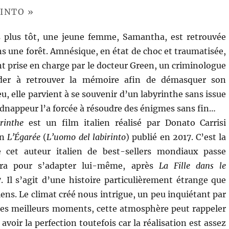
RINTO »
 plus tôt, une jeune femme, Samantha, est retrouvée
ns une forêt. Amnésique, en état de choc et traumatisée,
nt prise en charge par le docteur Green, un criminologue
ider à retrouver la mémoire afin de démasquer son
eu, elle parvient à se souvenir d’un labyrinthe sans issue
idnappeur l’a forcée à résoudre des énigmes sans fin…
rinthe
est un film italien réalisé par Donato Carrisi
an
L’Égarée
(
L’uomo del labirinto
) publié en 2017. C’est la
 cet auteur italien de best-sellers mondiaux passe
éra pour s’adapter lui-même, après
La Fille dans le
 Il s’agit d’une histoire particulièrement étrange que
liens. Le climat créé nous intrigue, un peu inquiétant par
s les meilleurs moments, cette atmosphère peut rappeler
avoir la perfection toutefois car la réalisation est assez