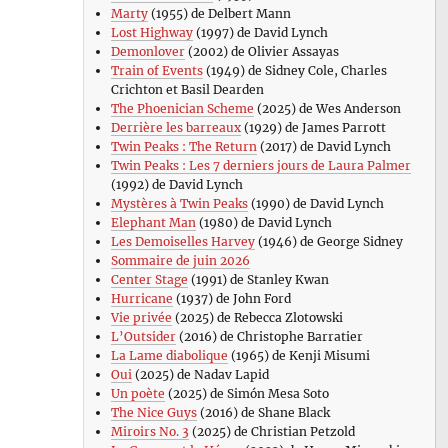
Marty
(1955) de Delbert Mann
Lost Highway
(1997) de David Lynch
Demonlover
(2002) de Olivier Assayas
Train of Events
(1949) de Sidney Cole, Charles
Crichton et Basil Dearden
The Phoenician Scheme
(2025) de Wes Anderson
Derrière les barreaux
(1929) de James Parrott
Twin Peaks : The Return
(2017) de David Lynch
Twin Peaks : Les 7 derniers jours de Laura Palmer
(1992) de David Lynch
Mystères à Twin Peaks
(1990) de David Lynch
Elephant Man
(1980) de David Lynch
Les Demoiselles Harvey
(1946) de George Sidney
Sommaire de juin 2026
Center Stage
(1991) de Stanley Kwan
Hurricane
(1937) de John Ford
Vie privée
(2025) de Rebecca Zlotowski
L’Outsider
(2016) de Christophe Barratier
La Lame diabolique
(1965) de Kenji Misumi
Oui
(2025) de Nadav Lapid
Un poète
(2025) de Simón Mesa Soto
The Nice Guys
(2016) de Shane Black
Miroirs No. 3
(2025) de Christian Petzold