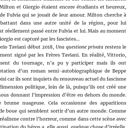
Milton et Giorgio étaient encore étudiants et heureux,
e Fulvia qui se jouait de leur amour. Milton cherche à
mbattant dans une autre unité de la région, pour lui
st réellement passé entre Fulvia et lui. Mais au moment
Giorgio est capturé par les fascistes…
orio Taviani début 2018,
Una questione privata
restera le
ement signé par les Frères Taviani. En réalité, Vittorio,
ent du tournage, n’a pu y participer mais ils ont
daptation d’un roman semi-autobiographique de Beppe
isi car ils sont inquiets du renouveau actuel du fascisme
dimension politique, loin de là, puisqu’ils ont créé une
nous donnant l’impression d’être en dehors du monde.
 brume nuageuse. Cela occasionne des apparitions
s de boue qui semblent sortir d’un autre monde. Comme
surréalisme contre l’horreur, comme dans cette scène avec
stination du héros a, elle aussi, quelque chose d’irréelle.