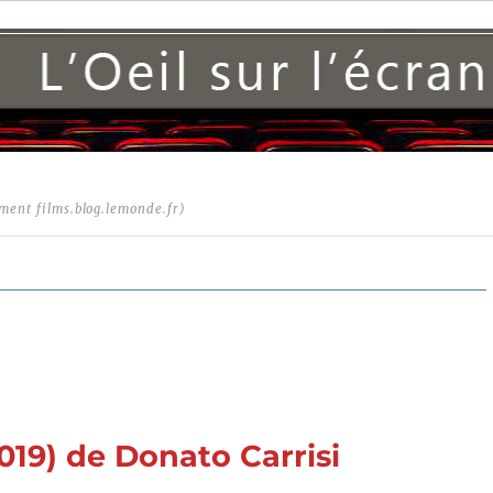
ment films.blog.lemonde.fr)
19) de Donato Carrisi