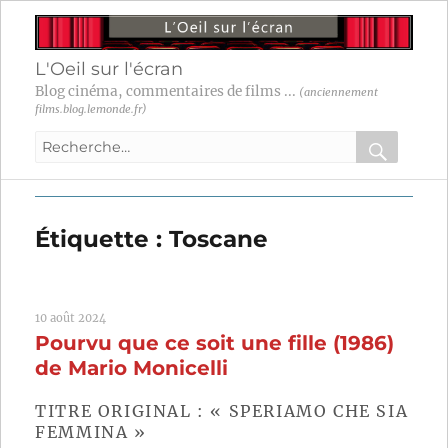
L'Oeil sur l'écran
Blog cinéma, commentaires de films ...
(anciennement
films.blog.lemonde.fr)
Recherche
pour
RECHER
OK
:
Étiquette :
Toscane
10 août 2024
Pourvu que ce soit une fille (1986)
de Mario Monicelli
TITRE ORIGINAL : « SPERIAMO CHE SIA
FEMMINA »