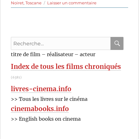
sur
Noiret
,
Toscane
Laisser un commentaire
Pourvu
que
ce
soit
une
Recherche
fille
(1986)
pour
RECHER
OK
titre de film – réalisateur – acteur
de
:
Mario
Index de tous les films chroniqués
Monicelli
(6381)
livres-cinema.info
>> Tous les livres sur le cinéma
cinemabooks.info
>> English books on cinema