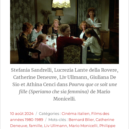
Stefania Sandrelli, Lucrezia Lante della Rovere,
Catherine Deneuve, Liv Ullmann, Giuliana De
Sio et Athina Cenci dans
Pourvu que ce soit une
fille (Speriamo che sia femmina)
de Mario
Monicelli.
Publié
Catégories
10 août 2024
Catégories :
Cinéma italien
,
Films des
le
Étiquettes
années 1980-1989
Mots-clés :
Bernard Blier
,
Catherine
Deneuve
,
famille
,
Liv Ullmann
,
Mario Monicelli
,
Philippe