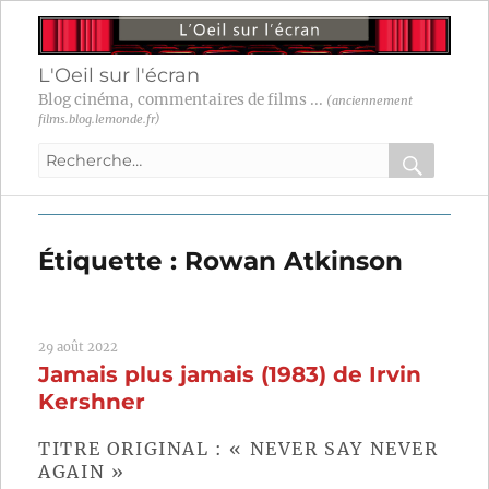
L'Oeil sur l'écran
Blog cinéma, commentaires de films ...
(anciennement
films.blog.lemonde.fr)
Recherche
pour
RECHER
OK
:
Étiquette :
Rowan Atkinson
29 août 2022
Jamais plus jamais (1983) de Irvin
Kershner
TITRE ORIGINAL : « NEVER SAY NEVER
AGAIN »