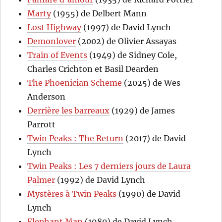
Marty
(1955) de Delbert Mann
Lost Highway
(1997) de David Lynch
Demonlover
(2002) de Olivier Assayas
Train of Events
(1949) de Sidney Cole,
Charles Crichton et Basil Dearden
The Phoenician Scheme
(2025) de Wes
Anderson
Derrière les barreaux
(1929) de James
Parrott
Twin Peaks : The Return
(2017) de David
Lynch
Twin Peaks : Les 7 derniers jours de Laura
Palmer
(1992) de David Lynch
Mystères à Twin Peaks
(1990) de David
Lynch
Elephant Man
(1980) de David Lynch