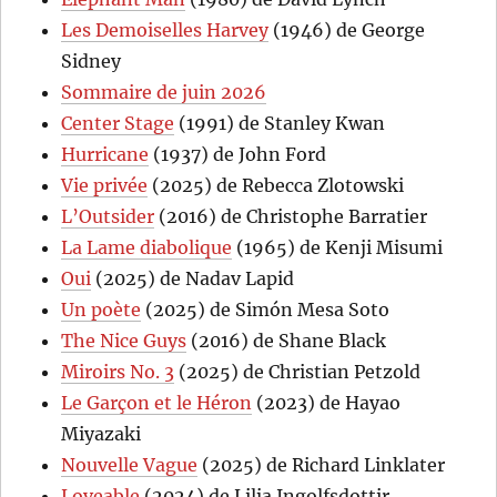
Les Demoiselles Harvey
(1946) de George
Sidney
Sommaire de juin 2026
Center Stage
(1991) de Stanley Kwan
Hurricane
(1937) de John Ford
Vie privée
(2025) de Rebecca Zlotowski
L’Outsider
(2016) de Christophe Barratier
La Lame diabolique
(1965) de Kenji Misumi
Oui
(2025) de Nadav Lapid
Un poète
(2025) de Simón Mesa Soto
The Nice Guys
(2016) de Shane Black
Miroirs No. 3
(2025) de Christian Petzold
Le Garçon et le Héron
(2023) de Hayao
Miyazaki
Nouvelle Vague
(2025) de Richard Linklater
Loveable
(2024) de Lilja Ingolfsdottir