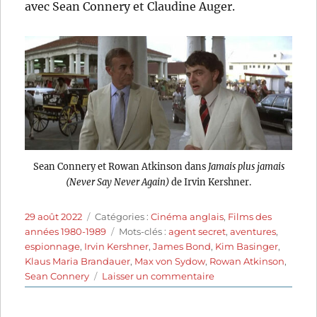
avec Sean Connery et Claudine Auger.
Sean Connery et Rowan Atkinson dans
Jamais plus jamais
(Never Say Never Again)
de Irvin Kershner.
Publié
Catégories
29 août 2022
Catégories :
Cinéma anglais
,
Films des
le
Étiquettes
années 1980-1989
Mots-clés :
agent secret
,
aventures
,
espionnage
,
Irvin Kershner
,
James Bond
,
Kim Basinger
,
Klaus Maria Brandauer
,
Max von Sydow
,
Rowan Atkinson
,
sur
Sean Connery
Laisser un commentaire
Jamais
plus