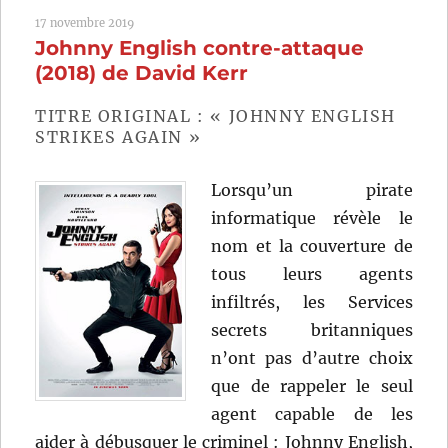
jamais
17 novembre 2019
(1983)
Johnny English contre-attaque
de
Irvin
(2018) de David Kerr
Kershner
TITRE ORIGINAL : « JOHNNY ENGLISH
STRIKES AGAIN »
Lorsqu’un pirate
informatique révèle le
nom et la couverture de
tous leurs agents
infiltrés, les Services
secrets britanniques
n’ont pas d’autre choix
que de rappeler le seul
agent capable de les
aider à débusquer le criminel : Johnny English,