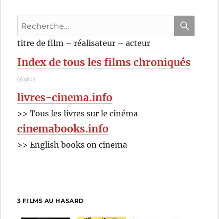
attaque
(2018)
Recherche
de
David
pour
RECHER
OK
titre de film – réalisateur – acteur
Kerr
:
Index de tous les films chroniqués
(6380)
livres-cinema.info
>> Tous les livres sur le cinéma
cinemabooks.info
>> English books on cinema
3 FILMS AU HASARD