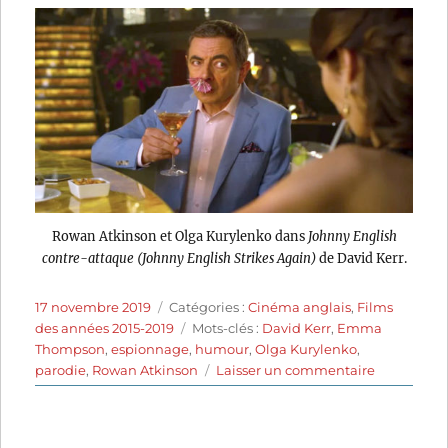
Rowan Atkinson et Olga Kurylenko dans
Johnny English
contre-attaque (Johnny English Strikes Again)
de David Kerr.
Publié
Catégories
17 novembre 2019
Catégories :
Cinéma anglais
,
Films
le
Étiquettes
des années 2015-2019
Mots-clés :
David Kerr
,
Emma
Thompson
,
espionnage
,
humour
,
Olga Kurylenko
,
sur
parodie
,
Rowan Atkinson
Laisser un commentaire
Johnny
English
contre-