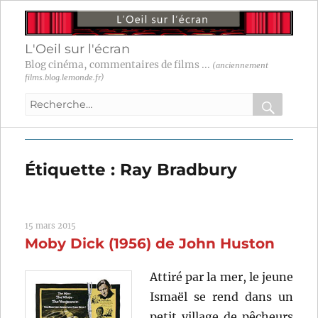
L'Oeil sur l'écran
Blog cinéma, commentaires de films ...
(anciennement
films.blog.lemonde.fr)
Recherche
pour
RECHER
OK
:
Étiquette :
Ray Bradbury
15 mars 2015
Moby Dick (1956) de John Huston
Attiré par la mer, le jeune
Ismaël se rend dans un
petit village de pêcheurs