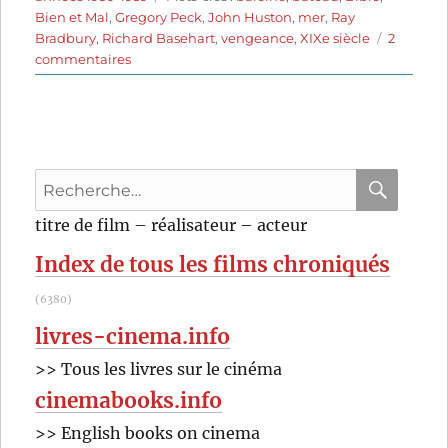
Bien et Mal
,
Gregory Peck
,
John Huston
,
mer
,
Ray
Bradbury
,
Richard Basehart
,
vengeance
,
XIXe siècle
2
sur
commentaires
Moby
Dick
(1956)
de
John
Recherche
Huston
pour
RECHER
OK
titre de film – réalisateur – acteur
:
Index de tous les films chroniqués
(6380)
livres-cinema.info
>> Tous les livres sur le cinéma
cinemabooks.info
>> English books on cinema