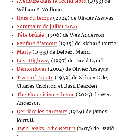
Aventure dans le Grand Nord
(1953) de
William A. Wellman
Hors du temps
(2024) de Olivier Assayas
Sommaire de juillet 2026
Tête brûlée
(1996) de Wes Anderson
Fanfare d’amour
(1935) de Richard Pottier
Marty
(1955) de Delbert Mann
Lost Highway
(1997) de David Lynch
Demonlover
(2002) de Olivier Assayas
Train of Events
(1949) de Sidney Cole,
Charles Crichton et Basil Dearden
The Phoenician Scheme
(2025) de Wes
Anderson
Derrière les barreaux
(1929) de James
Parrott
Twin Peaks : The Return
(2017) de David