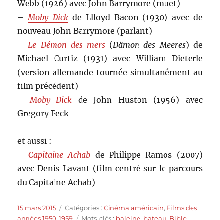
Webb (1926) avec John Barrymore (muet)
–
Moby Dick
de Llloyd Bacon (1930) avec de
nouveau John Barrymore (parlant)
–
Le Démon des mers
(
Dämon des Meeres
) de
Michael Curtiz (1931) avec William Dieterle
(version allemande tournée simultanément au
film précédent)
–
Moby Dick
de John Huston (1956) avec
Gregory Peck
et aussi :
–
Capitaine Achab
de Philippe Ramos (2007)
avec Denis Lavant (film centré sur le parcours
du Capitaine Achab)
Publié
Catégories
15 mars 2015
Catégories :
Cinéma américain
,
Films des
le
Étiquettes
années 1950-1959
Mots-clés :
baleine
,
bateau
,
Bible
,