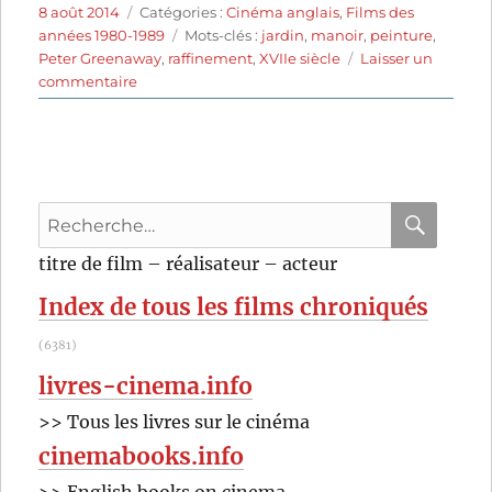
Publié
Catégories
8 août 2014
Catégories :
Cinéma anglais
,
Films des
le
Étiquettes
années 1980-1989
Mots-clés :
jardin
,
manoir
,
peinture
,
Peter Greenaway
,
raffinement
,
XVIIe siècle
Laisser un
sur
commentaire
Meurtre
dans
un
jardin
anglais
Recherche
(1982)
de
pour
RECHER
OK
titre de film – réalisateur – acteur
Peter
:
Greenaway
Index de tous les films chroniqués
(6381)
livres-cinema.info
>> Tous les livres sur le cinéma
cinemabooks.info