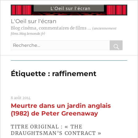
L'Oeil sur l'écran
Blog cinéma, commentaires de films ...
(anciennement
films.blog.lemonde.fr)
Recherche
pour
RECHER
OK
:
Étiquette :
raffinement
8 août 2014
Meurtre dans un jardin anglais
(1982) de Peter Greenaway
TITRE ORIGINAL : « THE
DRAUGHTSMAN’S CONTRACT »