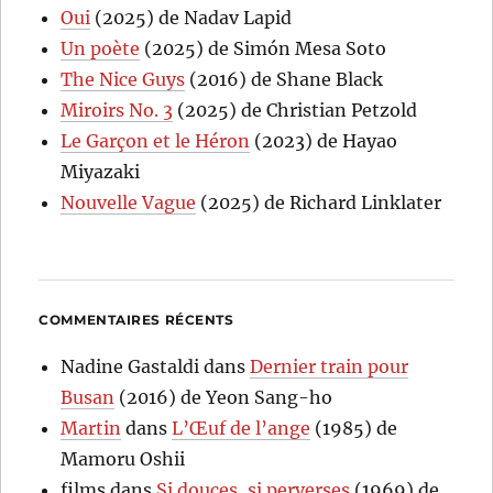
Oui
(2025) de Nadav Lapid
Un poète
(2025) de Simón Mesa Soto
The Nice Guys
(2016) de Shane Black
Miroirs No. 3
(2025) de Christian Petzold
Le Garçon et le Héron
(2023) de Hayao
Miyazaki
Nouvelle Vague
(2025) de Richard Linklater
COMMENTAIRES RÉCENTS
Nadine Gastaldi
dans
Dernier train pour
Busan
(2016) de Yeon Sang-ho
Martin
dans
L’Œuf de l’ange
(1985) de
Mamoru Oshii
films
dans
Si douces, si perverses
(1969) de