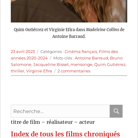
Quim Gutiérrez et Virginie Efira dans
Madeleine Collins
de
Antoine Barraud.
Publié
Catégories
23 avril 2023
Catégories :
Cinéma français
,
Films des
le
Étiquettes
années 2020-2024
Mots-clés :
Antoine Barraud
,
Bruno
Salomone
,
Jacqueline Bisset
,
mensonge
,
Quim Gutiérrez
,
sur
thriller
,
Virginie Efira
2 commentaires
Madeleine
Collins
(2021)
de
Antoine
Recherche
Barraud
pour
RECHER
OK
titre de film – réalisateur – acteur
:
Index de tous les films chroniqués