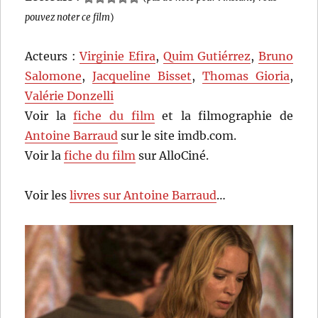
pouvez noter ce film
)
Acteurs :
Virginie Efira
,
Quim Gutiérrez
,
Bruno
Salomone
,
Jacqueline Bisset
,
Thomas Gioria
,
Valérie Donzelli
Voir la
fiche du film
et la filmographie de
Antoine Barraud
sur le site imdb.com.
Voir la
fiche du film
sur AlloCiné.
Voir les
livres sur Antoine Barraud
…