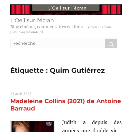
L'Oeil sur l'écran
Blog cinéma, commentaires de films ...
(anciennement
films.blog.lemonde.fr)
Recherche
pour
RECHER
OK
:
Étiquette :
Quim Gutiérrez
23 avril 2023
Madeleine Collins (2021) de Antoine
Barraud
Judith a depuis des
années une double vie :