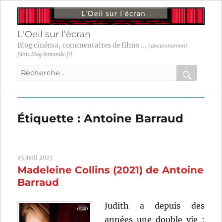
L'Oeil sur l'écran
Blog cinéma, commentaires de films ...
(anciennement
films.blog.lemonde.fr)
Recherche
pour
RECHER
OK
:
Étiquette :
Antoine Barraud
23 avril 2023
Madeleine Collins (2021) de Antoine
Barraud
Judith a depuis des
années une double vie :