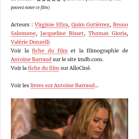
pouvez noter ce film
)
Acteurs :
Virginie Efira
,
Quim Gutiérrez
,
Bruno
Salomone
,
Jacqueline Bisset
,
Thomas Gioria
,
Valérie Donzelli
Voir la
fiche du film
et la filmographie de
Antoine Barraud
sur le site imdb.com.
Voir la
fiche du film
sur AlloCiné.
Voir les
livres sur Antoine Barraud
…