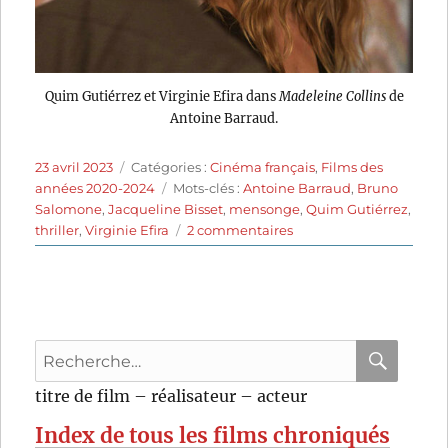
Quim Gutiérrez et Virginie Efira dans
Madeleine Collins
de
Antoine Barraud.
Publié
Catégories
23 avril 2023
Catégories :
Cinéma français
,
Films des
le
Étiquettes
années 2020-2024
Mots-clés :
Antoine Barraud
,
Bruno
Salomone
,
Jacqueline Bisset
,
mensonge
,
Quim Gutiérrez
,
sur
thriller
,
Virginie Efira
2 commentaires
Madeleine
Collins
(2021)
de
Antoine
Recherche
Barraud
pour
RECHER
OK
titre de film – réalisateur – acteur
:
Index de tous les films chroniqués