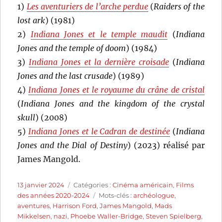
1)
Les aventuriers de l’arche perdue
(
Raiders of the
lost ark
) (1981)
2)
Indiana Jones et le temple maudit
(
Indiana
Jones and the temple of doom
) (1984)
3)
Indiana Jones et la dernière croisade
(
Indiana
Jones and the last crusade
) (1989)
4)
Indiana Jones et le royaume du crâne de cristal
(
Indiana Jones and the kingdom of the crystal
skull
) (2008)
5)
Indiana Jones et le Cadran de destinée
(
Indiana
Jones and the Dial of Destiny
) (2023) réalisé par
James Mangold.
Publié
Catégories
13 janvier 2024
Catégories :
Cinéma américain
,
Films
le
Étiquettes
des années 2020-2024
Mots-clés :
archéologue
,
aventures
,
Harrison Ford
,
James Mangold
,
Mads
Mikkelsen
,
nazi
,
Phoebe Waller-Bridge
,
Steven Spielberg
,