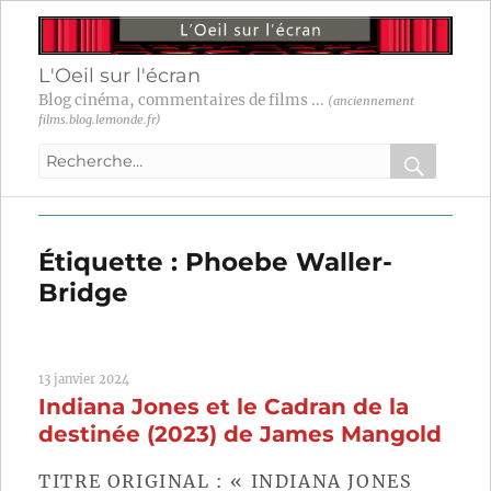
L'Oeil sur l'écran
Blog cinéma, commentaires de films ...
(anciennement
films.blog.lemonde.fr)
Recherche
pour
RECHER
OK
:
Étiquette :
Phoebe Waller-
Bridge
13 janvier 2024
Indiana Jones et le Cadran de la
destinée (2023) de James Mangold
TITRE ORIGINAL : « INDIANA JONES