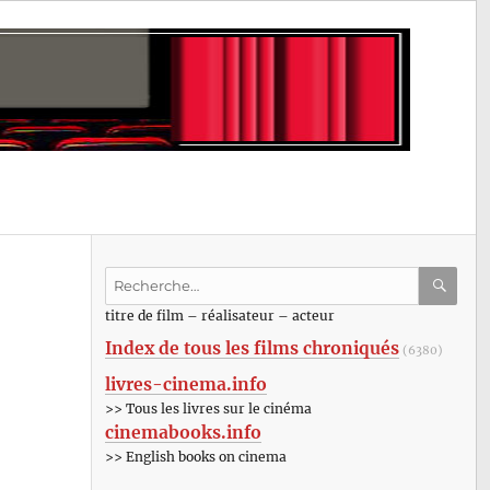
Recherche
pour
RECHE
OK
titre de film – réalisateur – acteur
:
Index de tous les films chroniqués
(6380)
livres-cinema.info
>> Tous les livres sur le cinéma
cinemabooks.info
>> English books on cinema