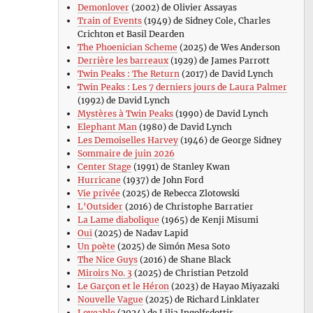
Demonlover
(2002) de Olivier Assayas
Train of Events
(1949) de Sidney Cole, Charles
Crichton et Basil Dearden
The Phoenician Scheme
(2025) de Wes Anderson
Derrière les barreaux
(1929) de James Parrott
Twin Peaks : The Return
(2017) de David Lynch
Twin Peaks : Les 7 derniers jours de Laura Palmer
(1992) de David Lynch
Mystères à Twin Peaks
(1990) de David Lynch
Elephant Man
(1980) de David Lynch
Les Demoiselles Harvey
(1946) de George Sidney
Sommaire de juin 2026
Center Stage
(1991) de Stanley Kwan
Hurricane
(1937) de John Ford
Vie privée
(2025) de Rebecca Zlotowski
L’Outsider
(2016) de Christophe Barratier
La Lame diabolique
(1965) de Kenji Misumi
Oui
(2025) de Nadav Lapid
Un poète
(2025) de Simón Mesa Soto
The Nice Guys
(2016) de Shane Black
Miroirs No. 3
(2025) de Christian Petzold
Le Garçon et le Héron
(2023) de Hayao Miyazaki
Nouvelle Vague
(2025) de Richard Linklater
Loveable
(2024) de Lilja Ingolfsdottir