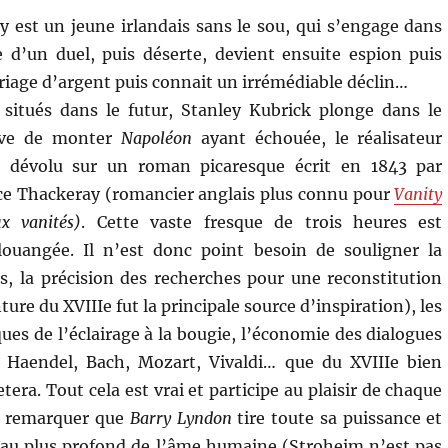
ry est un jeune irlandais sans le sou, qui s’engage dans
e d’un duel, puis déserte, devient ensuite espion puis
ariage d’argent puis connait un irrémédiable déclin…
 situés dans le futur, Stanley Kubrick plonge dans le
tive de monter
Napoléon
ayant échouée, le réalisateur
n dévolu sur un roman picaresque écrit en 1843 par
e Thackeray (romancier anglais plus connu pour
Vanity
x vanités)
. Cette vaste fresque de trois heures est
louangée. Il n’est donc point besoin de souligner la
, la précision des recherches pour une reconstitution
nture du XVIIIe fut la principale source d’inspiration), les
ues de l’éclairage à la bougie, l’économie des dialogues
: Haendel, Bach, Mozart, Vivaldi… que du XVIIIe bien
era. Tout cela est vrai et participe au plaisir de chaque
de remarquer que
Barry Lyndon
tire toute sa puissance et
er au plus profond de l’âme humaine (Stroheim n’est pas