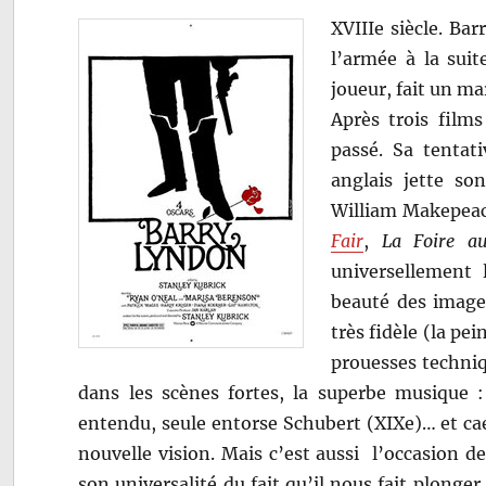
XVIIIe siècle. Bar
l’armée à la suit
joueur, fait un m
Après trois films
passé. Sa tenta
anglais jette so
William Makepeac
Fair
,
La Foire au
universellement 
beauté des images
très fidèle (la pei
prouesses techniq
dans les scènes fortes, la superbe musique 
entendu, seule entorse Schubert (XIXe)… et caet
nouvelle vision. Mais c’est aussi l’occasion 
son universalité du fait qu’il nous fait plong