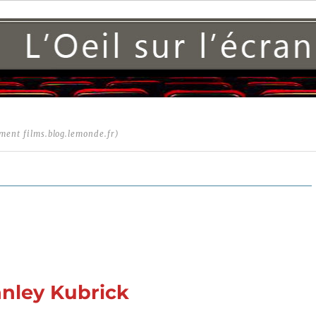
ment films.blog.lemonde.fr)
anley Kubrick