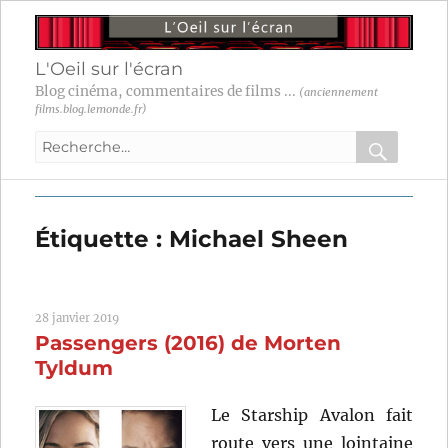
L'Oeil sur l'écran
Blog cinéma, commentaires de films ...
(anciennement
films.blog.lemonde.fr)
Recherche
pour
RECHER
OK
:
Étiquette :
Michael Sheen
28 janvier 2019
Passengers (2016) de Morten
Tyldum
Le Starship Avalon fait
route vers une lointaine