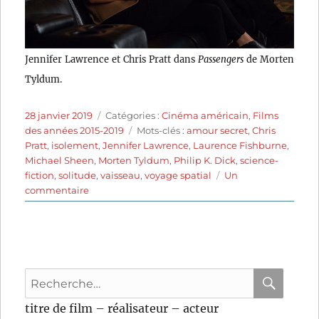
Jennifer Lawrence et Chris Pratt dans
Passengers
de Morten
Tyldum.
Publié
Catégories
28 janvier 2019
Catégories :
Cinéma américain
,
Films
le
Étiquettes
des années 2015-2019
Mots-clés :
amour secret
,
Chris
Pratt
,
isolement
,
Jennifer Lawrence
,
Laurence Fishburne
,
Michael Sheen
,
Morten Tyldum
,
Philip K. Dick
,
science-
fiction
,
solitude
,
vaisseau
,
voyage spatial
Un
sur
commentaire
Passengers
(2016)
de
Morten
Tyldum
Recherche
pour
RECHER
OK
titre de film – réalisateur – acteur
: