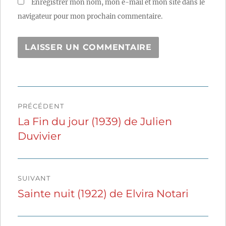
Enregistrer mon nom, mon e-mail et mon site dans le
navigateur pour mon prochain commentaire.
Navigation
PRÉCÉDENT
de
La Fin du jour (1939) de Julien
Publication
Duvivier
précédente :
l’article
SUIVANT
Sainte nuit (1922) de Elvira Notari
Publication
suivante :