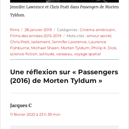
Jennifer Lawrence et Chris Pratt dans
Passengers
de Morten
Tyldum.
Auteur
Publié
Catégories
films
28 janvier 2019
Catégories :
Cinéma américain
,
le
Étiquettes
Films des années 2015-2019
Mots-clés :
amour secret
,
Chris Pratt
,
isolement
,
Jennifer Lawrence
,
Laurence
Fishburne
,
Michael Sheen
,
Morten Tyldum
,
Philip K. Dick
,
science-fiction
,
solitude
,
vaisseau
,
voyage spatial
Une réflexion sur « Passengers
(2016) de Morten Tyldum »
Jacques C
dit :
11 février 2022 à 23 h 39 min