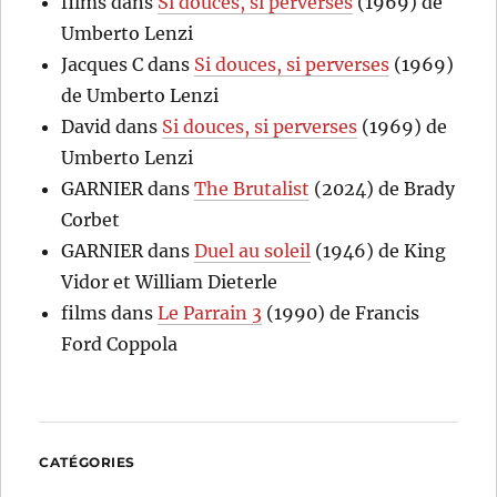
films
dans
Si douces, si perverses
(1969) de
Umberto Lenzi
Jacques C
dans
Si douces, si perverses
(1969)
de Umberto Lenzi
David
dans
Si douces, si perverses
(1969) de
Umberto Lenzi
GARNIER
dans
The Brutalist
(2024) de Brady
Corbet
GARNIER
dans
Duel au soleil
(1946) de King
Vidor et William Dieterle
films
dans
Le Parrain 3
(1990) de Francis
Ford Coppola
CATÉGORIES