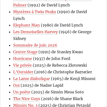
Palmer
(1992) de David Lynch
Mystères à Twin Peaks
(1990) de David
Lynch
Elephant Man
(1980) de David Lynch
Les Demoiselles Harvey
(1946) de George
Sidney
Sommaire de juin 2026
Center Stage
(1991) de Stanley Kwan
Hurricane
(1937) de John Ford
Vie privée
(2025) de Rebecca Zlotowski
L’Outsider
(2016) de Christophe Barratier
La Lame diabolique
(1965) de Kenji Misumi
Oui
(2025) de Nadav Lapid
Un poète
(2025) de Simón Mesa Soto
The Nice Guys
(2016) de Shane Black
Miroirs No. 3
(2025) de Christian Petzold