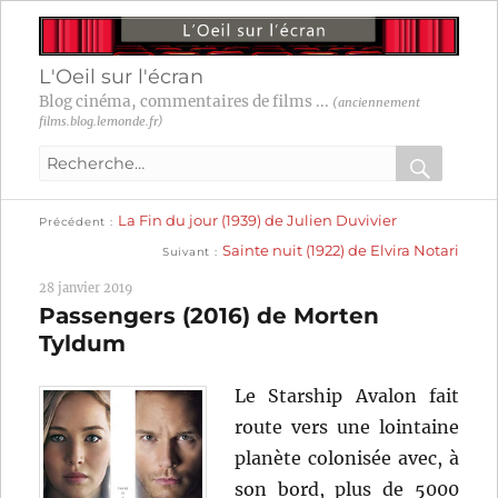
L'Oeil sur l'écran
Blog cinéma, commentaires de films ...
(anciennement
films.blog.lemonde.fr)
Recherche
pour
RECHER
OK
Publication
Navigation
La Fin du jour (1939) de Julien Duvivier
:
Précédent
précédente :
Publication
Sainte nuit (1922) de Elvira Notari
Suivant
suivante :
de
28 janvier 2019
l’article
Passengers (2016) de Morten
Tyldum
Le Starship Avalon fait
route vers une lointaine
planète colonisée avec, à
son bord, plus de 5000