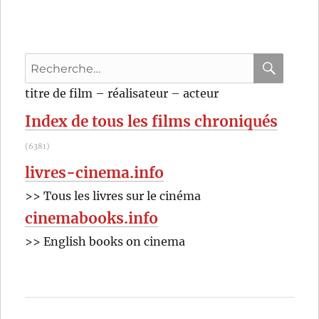
Recherche
pour
RECHER
OK
titre de film – réalisateur – acteur
:
Index de tous les films chroniqués
(6381)
livres-cinema.info
>> Tous les livres sur le cinéma
cinemabooks.info
>> English books on cinema