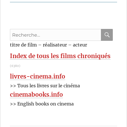
El
chuncho
(1967)
de
Damiano
Recherche
Damiani
pour
RECHER
OK
titre de film – réalisateur – acteur
:
Index de tous les films chroniqués
(6380)
livres-cinema.info
>> Tous les livres sur le cinéma
cinemabooks.info
>> English books on cinema