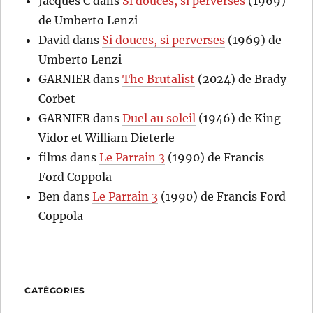
Jacques C
dans
Si douces, si perverses
(1969)
de Umberto Lenzi
David
dans
Si douces, si perverses
(1969) de
Umberto Lenzi
GARNIER
dans
The Brutalist
(2024) de Brady
Corbet
GARNIER
dans
Duel au soleil
(1946) de King
Vidor et William Dieterle
films
dans
Le Parrain 3
(1990) de Francis
Ford Coppola
Ben
dans
Le Parrain 3
(1990) de Francis Ford
Coppola
CATÉGORIES