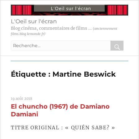
L'Oeil sur l'écran
Blog cinéma, commentaires de films ...
(anciennement
films.blog.lemonde.fr)
Recherche
pour
RECHER
OK
:
Étiquette :
Martine Beswick
19 août 2018
El chuncho (1967) de Damiano
Damiani
TITRE ORIGINAL : « QUIÉN SABE? »