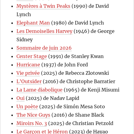
Mystères à Twin Peaks
(1990) de David
Lynch
Elephant Man
(1980) de David Lynch
Les Demoiselles Harvey
(1946) de George
Sidney
Sommaire de juin 2026
Center Stage
(1991) de Stanley Kwan
Hurricane
(1937) de John Ford
Vie privée
(2025) de Rebecca Zlotowski
L’Outsider
(2016) de Christophe Barratier
La Lame diabolique
(1965) de Kenji Misumi
Oui
(2025) de Nadav Lapid
Un poète
(2025) de Simón Mesa Soto
The Nice Guys
(2016) de Shane Black
Miroirs No. 3
(2025) de Christian Petzold
Le Garçon et le Héron
(2023) de Hayao