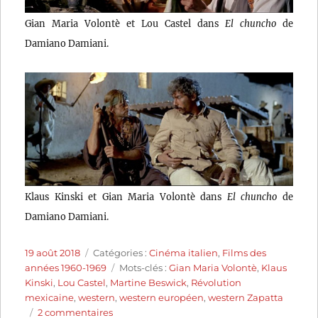
Gian Maria Volontè et Lou Castel dans
El chuncho
de
Damiano Damiani.
Klaus Kinski et Gian Maria Volontè dans
El chuncho
de
Damiano Damiani.
Publié
Catégories
19 août 2018
Catégories :
Cinéma italien
,
Films des
le
Étiquettes
années 1960-1969
Mots-clés :
Gian Maria Volontè
,
Klaus
Kinski
,
Lou Castel
,
Martine Beswick
,
Révolution
mexicaine
,
western
,
western européen
,
western Zapatta
sur
2 commentaires