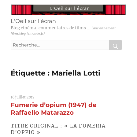
L'Oeil sur l'écran
Blog cinéma, commentaires de films ...
(anciennement
films.blog.lemonde.fr)
Recherche
pour
RECHER
OK
:
Étiquette :
Mariella Lotti
16 juillet 2017
Fumerie d’opium (1947) de
Raffaello Matarazzo
TITRE ORIGINAL : « LA FUMERIA
D’OPPIO »