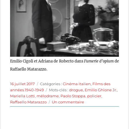
Emilio Cigoli et Adriana de Roberto dans
Fumerie d’opium
de
Raffaello Matarazzo.
Publié
Catégories
16 juillet 2017
Catégories :
Cinéma italien
,
Films des
le
Étiquettes
années 1940-1949
Mots-clés :
drogue
,
Emilio Ghione Jr.
,
Mariella Lotti
,
mélodrame
,
Paolo Stoppa
,
policier
,
sur
Raffaello Matarazzo
Un commentaire
Fumerie
d’opium
(1947)
de