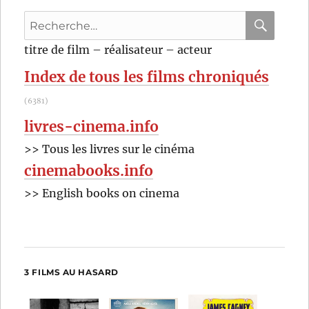
Raffaello
Recherche
Matarazzo
pour
RECHER
OK
titre de film – réalisateur – acteur
:
Index de tous les films chroniqués
(6381)
livres-cinema.info
>> Tous les livres sur le cinéma
cinemabooks.info
>> English books on cinema
3 FILMS AU HASARD