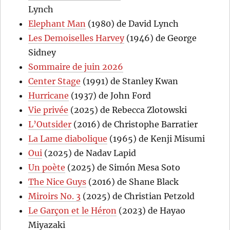
Lynch
Elephant Man
(1980) de David Lynch
Les Demoiselles Harvey
(1946) de George
Sidney
Sommaire de juin 2026
Center Stage
(1991) de Stanley Kwan
Hurricane
(1937) de John Ford
Vie privée
(2025) de Rebecca Zlotowski
L’Outsider
(2016) de Christophe Barratier
La Lame diabolique
(1965) de Kenji Misumi
Oui
(2025) de Nadav Lapid
Un poète
(2025) de Simón Mesa Soto
The Nice Guys
(2016) de Shane Black
Miroirs No. 3
(2025) de Christian Petzold
Le Garçon et le Héron
(2023) de Hayao
Miyazaki