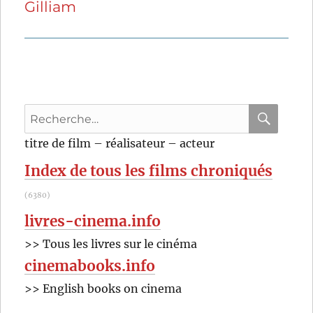
Gilliam
suivante :
Recherche
pour
RECHER
OK
titre de film – réalisateur – acteur
:
Index de tous les films chroniqués
(6380)
livres-cinema.info
>> Tous les livres sur le cinéma
cinemabooks.info
>> English books on cinema