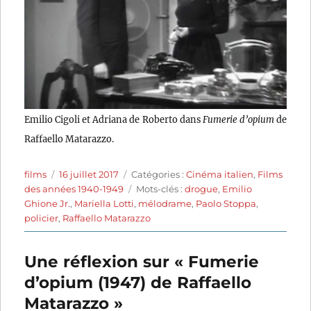
Emilio Cigoli et Adriana de Roberto dans
Fumerie d’opium
de
Raffaello Matarazzo.
Auteur
Publié
Catégories
films
16 juillet 2017
Catégories :
Cinéma italien
,
Films
le
Étiquettes
des années 1940-1949
Mots-clés :
drogue
,
Emilio
Ghione Jr.
,
Mariella Lotti
,
mélodrame
,
Paolo Stoppa
,
policier
,
Raffaello Matarazzo
Une réflexion sur « Fumerie
d’opium (1947) de Raffaello
Matarazzo »