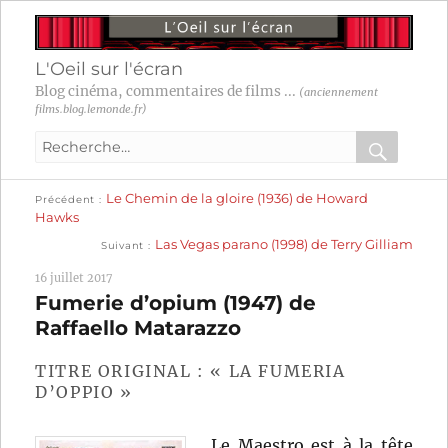
L'Oeil sur l'écran
Blog cinéma, commentaires de films ...
(anciennement
films.blog.lemonde.fr)
Recherche
pour
RECHER
OK
Publication
Navigation
Le Chemin de la gloire (1936) de Howard
:
Précédent
précédente :
Hawks
Publication
de
Las Vegas parano (1998) de Terry Gilliam
Suivant
suivante :
l’article
16 juillet 2017
Fumerie d’opium (1947) de
Raffaello Matarazzo
TITRE ORIGINAL : « LA FUMERIA
D’OPPIO »
Le Maestro est à la tête