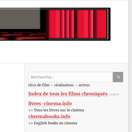
Recherche
pour
RECHE
OK
titre de film – réalisateur – acteur
:
Index de tous les films chroniqués
(6380)
livres-cinema.info
>> Tous les livres sur le cinéma
cinemabooks.info
>> English books on cinema