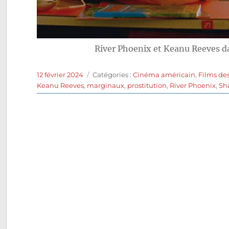
River Phoenix et Keanu Reeves 
Publié
Catégories
12 février 2024
Catégories :
Cinéma américain
,
Films de
le
Keanu Reeves
,
marginaux
,
prostitution
,
River Phoenix
,
Sh