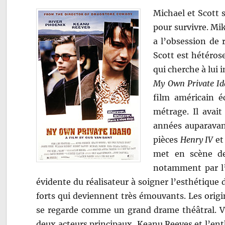
Michael et Scott 
pour survivre. Mik
a l’obsession de
Scott est hétérose
qui cherche à lui 
My Own Private I
film américain é
métrage. Il avait
années auparavant
pièces
Henry IV
et
met en scène de
notamment par l’é
évidente du réalisateur à soigner l’esthétique
forts qui deviennent très émouvants. Les origi
se regarde comme un grand drame théâtral. Van
deux acteurs principaux, Keanu Reeves et l’en