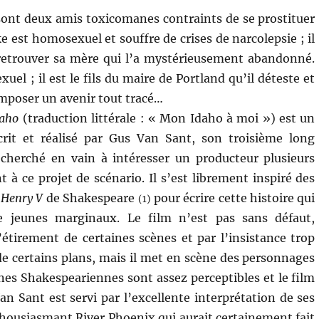
sont deux amis toxicomanes contraints de se prostituer
e est homosexuel et souffre de crises de narcolepsie ; il
 retrouver sa mère qui l’a mystérieusement abandonné.
xuel ; il est le fils du maire de Portland qu’il déteste et
imposer un avenir tout tracé…
daho
(traduction littérale : « Mon Idaho à moi ») est un
crit et réalisé par Gus Van Sant, son troisième long
 cherché en vain à intéresser un producteur plusieurs
 à ce projet de scénario. Il s’est librement inspiré des
Henry V
de Shakespeare
pour écrire cette histoire qui
(1)
 jeunes marginaux. Le film n’est pas sans défaut,
tirement de certaines scènes et par l’insistance trop
 de certains plans, mais il met en scène des personnages
nes Shakespeariennes sont assez perceptibles et le film
 Sant est servi par l’excellente interprétation de ses
thousiasmant River Phoenix qui aurait certainement fait