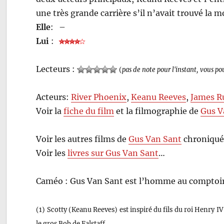
une très grande carrière s’il n’avait trouvé la m
Elle
:
–
Lui
:
Lecteurs :
(
pas de note pour l'instant, vous po
Acteurs:
River Phoenix
,
Keanu Reeves
,
James R
Voir la
fiche du film
et la filmographie de
Gus V
Voir les autres films de
Gus Van Sant
chroniqué
Voir les
livres sur Gus Van Sant
…
Caméo : Gus Van Sant est l’homme au comptoir 
(1) Scotty (Keanu Reeves) est inspiré du fils du roi Henry IV
le gros Bob de Falstaff.