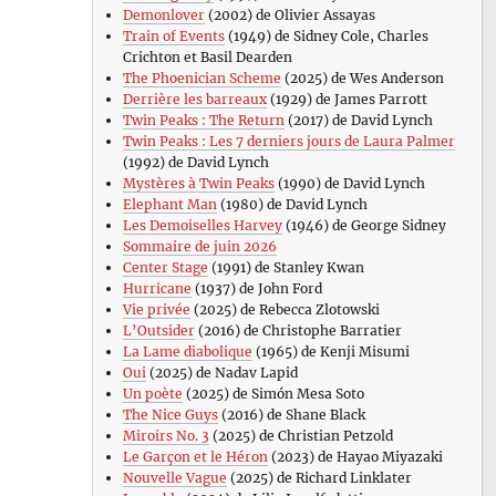
Demonlover
(2002) de Olivier Assayas
Train of Events
(1949) de Sidney Cole, Charles
Crichton et Basil Dearden
The Phoenician Scheme
(2025) de Wes Anderson
Derrière les barreaux
(1929) de James Parrott
Twin Peaks : The Return
(2017) de David Lynch
Twin Peaks : Les 7 derniers jours de Laura Palmer
(1992) de David Lynch
Mystères à Twin Peaks
(1990) de David Lynch
Elephant Man
(1980) de David Lynch
Les Demoiselles Harvey
(1946) de George Sidney
Sommaire de juin 2026
Center Stage
(1991) de Stanley Kwan
Hurricane
(1937) de John Ford
Vie privée
(2025) de Rebecca Zlotowski
L’Outsider
(2016) de Christophe Barratier
La Lame diabolique
(1965) de Kenji Misumi
Oui
(2025) de Nadav Lapid
Un poète
(2025) de Simón Mesa Soto
The Nice Guys
(2016) de Shane Black
Miroirs No. 3
(2025) de Christian Petzold
Le Garçon et le Héron
(2023) de Hayao Miyazaki
Nouvelle Vague
(2025) de Richard Linklater