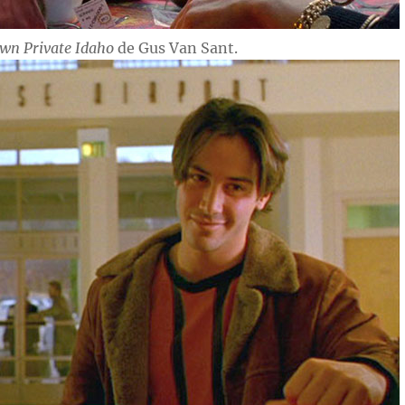
wn Private Idaho
de Gus Van Sant.