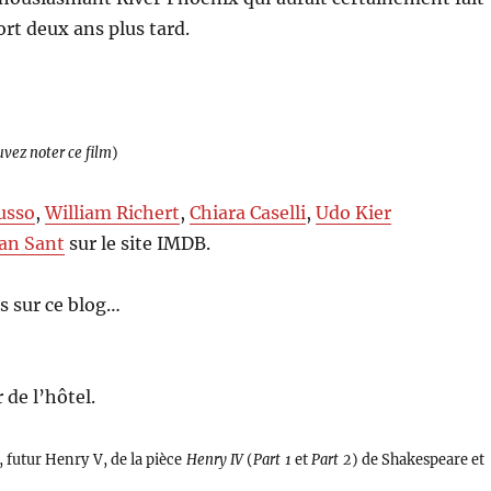
ort deux ans plus tard.
uvez noter ce film
)
usso
,
William Richert
,
Chiara Caselli
,
Udo Kier
an Sant
sur le site IMDB.
s sur ce blog…
de l’hôtel.
, futur Henry V, de la pièce
Henry IV
(
Part 1
et
Part 2
) de Shakespeare et