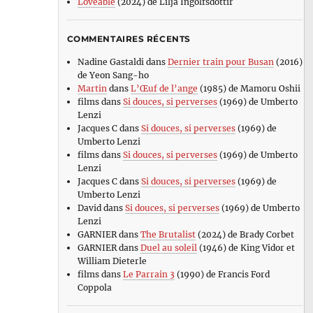
Loveable
(2024) de Lilja Ingolfsdottir
COMMENTAIRES RÉCENTS
Nadine Gastaldi
dans
Dernier train pour Busan
(2016)
de Yeon Sang-ho
Martin
dans
L’Œuf de l’ange
(1985) de Mamoru Oshii
films
dans
Si douces, si perverses
(1969) de Umberto
Lenzi
Jacques C
dans
Si douces, si perverses
(1969) de
Umberto Lenzi
films
dans
Si douces, si perverses
(1969) de Umberto
Lenzi
Jacques C
dans
Si douces, si perverses
(1969) de
Umberto Lenzi
David
dans
Si douces, si perverses
(1969) de Umberto
Lenzi
GARNIER
dans
The Brutalist
(2024) de Brady Corbet
GARNIER
dans
Duel au soleil
(1946) de King Vidor et
William Dieterle
films
dans
Le Parrain 3
(1990) de Francis Ford
Coppola