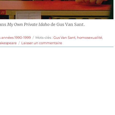
dans
My Own Private Idaho
de Gus Van Sant.
Étiquettes
s années 1990-1999
Mots-clés :
Gus Van Sant
,
homosexualité
,
sur
akespeare
Laisser un commentaire
My
Own
Private
Idaho
(1991)
de
Gus
Van
Sant