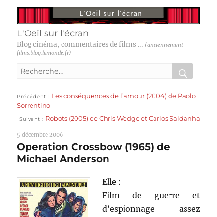
L'Oeil sur l'écran
Blog cinéma, commentaires de films ...
(anciennement
films.blog.lemonde.fr)
Recherche
pour
RECHER
OK
Publication
Navigation
Les conséquences de l’amour (2004) de Paolo
:
Précédent
précédente :
Sorrentino
Publication
de
Robots (2005) de Chris Wedge et Carlos Saldanha
Suivant
suivante :
l’article
5 décembre 2006
Operation Crossbow (1965) de
Michael Anderson
Elle
:
Film de guerre et
d’espionnage assez