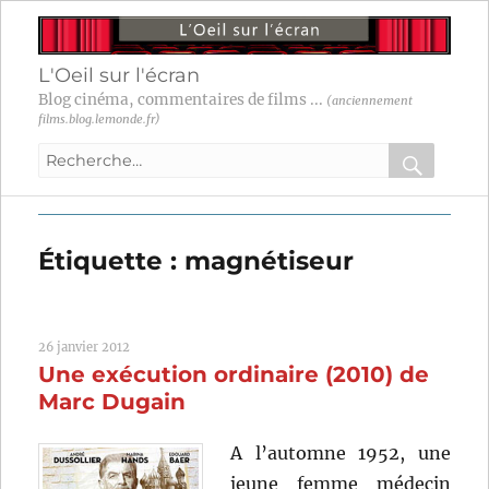
L'Oeil sur l'écran
Blog cinéma, commentaires de films ...
(anciennement
films.blog.lemonde.fr)
Recherche
pour
RECHER
OK
:
Étiquette :
magnétiseur
26 janvier 2012
Une exécution ordinaire (2010) de
Marc Dugain
A l’automne 1952, une
jeune femme médecin