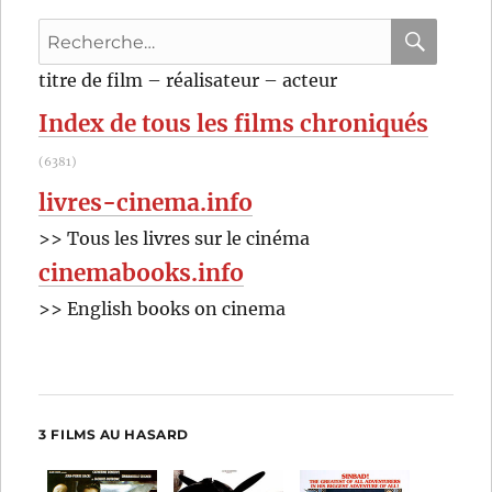
de
Recherche
Marc
Dugain
pour
RECHER
OK
titre de film – réalisateur – acteur
:
Index de tous les films chroniqués
(6381)
livres-cinema.info
>> Tous les livres sur le cinéma
cinemabooks.info
>> English books on cinema
3 FILMS AU HASARD