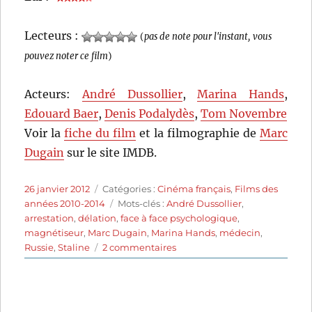
Lecteurs :
(
pas de note pour l'instant, vous
pouvez noter ce film
)
Acteurs:
André Dussollier
,
Marina Hands
,
Edouard Baer
,
Denis Podalydès
,
Tom Novembre
Voir la
fiche du film
et la filmographie de
Marc
Dugain
sur le site IMDB.
Publié
Catégories
26 janvier 2012
Catégories :
Cinéma français
,
Films des
le
Étiquettes
années 2010-2014
Mots-clés :
André Dussollier
,
arrestation
,
délation
,
face à face psychologique
,
magnétiseur
,
Marc Dugain
,
Marina Hands
,
médecin
,
sur
Russie
,
Staline
2 commentaires
Une
exécution
ordinaire
(2010)