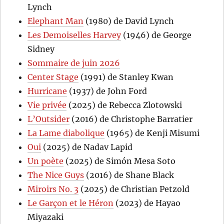
Lynch
Elephant Man
(1980) de David Lynch
Les Demoiselles Harvey
(1946) de George
Sidney
Sommaire de juin 2026
Center Stage
(1991) de Stanley Kwan
Hurricane
(1937) de John Ford
Vie privée
(2025) de Rebecca Zlotowski
L’Outsider
(2016) de Christophe Barratier
La Lame diabolique
(1965) de Kenji Misumi
Oui
(2025) de Nadav Lapid
Un poète
(2025) de Simón Mesa Soto
The Nice Guys
(2016) de Shane Black
Miroirs No. 3
(2025) de Christian Petzold
Le Garçon et le Héron
(2023) de Hayao
Miyazaki