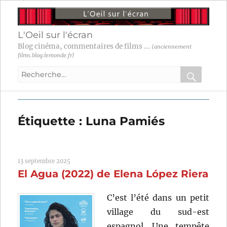
L'Oeil sur l'écran
Blog cinéma, commentaires de films ...
(anciennement
films.blog.lemonde.fr)
Recherche
pour
RECHER
OK
:
Étiquette :
Luna Pamiés
13 septembre 2025
El Agua (2022) de Elena López Riera
C’est l’été dans un petit
village du sud-est
espagnol. Une tempête