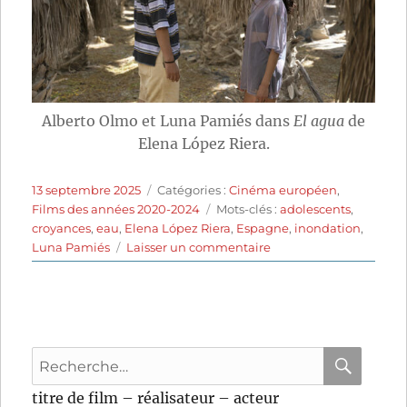
Alberto Olmo et Luna Pamiés dans
El agua
de
Elena López Riera.
Publié
Catégories
13 septembre 2025
Catégories :
Cinéma européen
,
le
Étiquettes
Films des années 2020-2024
Mots-clés :
adolescents
,
croyances
,
eau
,
Elena López Riera
,
Espagne
,
inondation
,
sur
Luna Pamiés
Laisser un commentaire
El
Agua
(2022)
de
Elena
Recherche
López
Riera
pour
RECHER
OK
titre de film – réalisateur – acteur