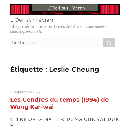
L'Oeil sur l'écran
Blog cinéma, commentaires de films ...
(anciennement
films.blog.lemonde.fr)
Recherche
pour
RECHER
OK
:
Étiquette :
Leslie Cheung
10 septembre 2025
Les Cendres du temps (1994) de
Wong Kar-wai
TITRE ORIGINAL : « DUNG CHE SAI DUK
»