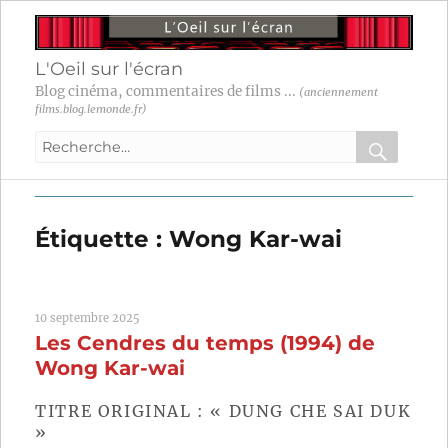
L'Oeil sur l'écran
Blog cinéma, commentaires de films ...
(anciennement
films.blog.lemonde.fr)
Recherche
pour
RECHER
OK
:
Étiquette :
Wong Kar-wai
10 septembre 2025
Les Cendres du temps (1994) de
Wong Kar-wai
TITRE ORIGINAL : « DUNG CHE SAI DUK
»