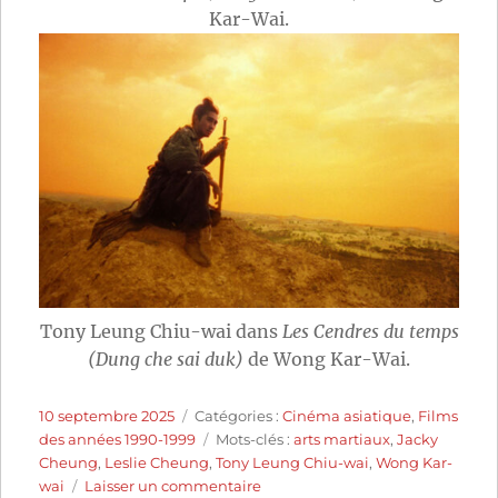
Kar-Wai.
Tony Leung Chiu-wai dans
Les Cendres du temps
(Dung che sai duk)
de Wong Kar-Wai.
Publié
Catégories
10 septembre 2025
Catégories :
Cinéma asiatique
,
Films
le
Étiquettes
des années 1990-1999
Mots-clés :
arts martiaux
,
Jacky
Cheung
,
Leslie Cheung
,
Tony Leung Chiu-wai
,
Wong Kar-
sur
wai
Laisser un commentaire