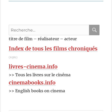
Les
Cendres
du
temps
(1994)
Recherche
de
Wong
pour
RECHER
OK
titre de film – réalisateur – acteur
Kar-
:
wai
Index de tous les films chroniqués
(6381)
livres-cinema.info
>> Tous les livres sur le cinéma
cinemabooks.info
>> English books on cinema