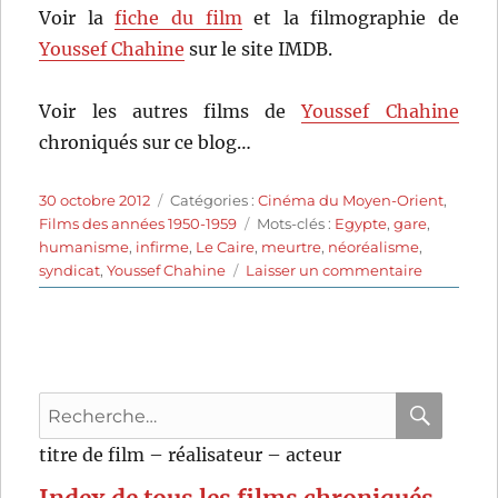
Voir la
fiche du film
et la filmographie de
Youssef Chahine
sur le site IMDB.
Voir les autres films de
Youssef Chahine
chroniqués sur ce blog…
Publié
Catégories
30 octobre 2012
Catégories :
Cinéma du Moyen-Orient
,
le
Étiquettes
Films des années 1950-1959
Mots-clés :
Egypte
,
gare
,
humanisme
,
infirme
,
Le Caire
,
meurtre
,
néoréalisme
,
sur
syndicat
,
Youssef Chahine
Laisser un commentaire
Gare
centrale
(1958)
de
Youssef
Recherche
Chahine
pour
RECHER
OK
titre de film – réalisateur – acteur
: