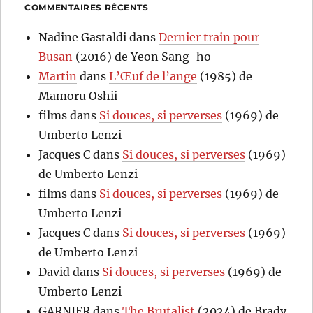
COMMENTAIRES RÉCENTS
Nadine Gastaldi
dans
Dernier train pour
Busan
(2016) de Yeon Sang-ho
Martin
dans
L’Œuf de l’ange
(1985) de
Mamoru Oshii
films
dans
Si douces, si perverses
(1969) de
Umberto Lenzi
Jacques C
dans
Si douces, si perverses
(1969)
de Umberto Lenzi
films
dans
Si douces, si perverses
(1969) de
Umberto Lenzi
Jacques C
dans
Si douces, si perverses
(1969)
de Umberto Lenzi
David
dans
Si douces, si perverses
(1969) de
Umberto Lenzi
GARNIER
dans
The Brutalist
(2024) de Brady