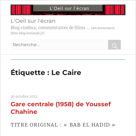
L'Oeil sur l'écran
Blog cinéma, commentaires de films ...
(anciennement
films.blog.lemonde.fr)
Recherche
pour
RECHER
OK
:
Étiquette :
Le Caire
30 octobre 2012
Gare centrale (1958) de Youssef
Chahine
TITRE ORIGINAL : « BAB EL HADID »