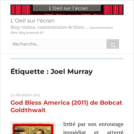
L'Oeil sur l'écran
Blog cinéma, commentaires de films ...
(anciennement
films.blog.lemonde.fr)
Recherche
pour
RECHER
OK
:
Étiquette :
Joel Murray
22 décembre 2013
God Bless America (2011) de Bobcat
Goldthwait
Irrité par son entourage
immédiat et atterré