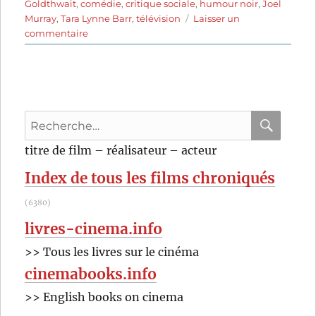
Goldthwait
,
comédie
,
critique sociale
,
humour noir
,
Joel
Murray
,
Tara Lynne Barr
,
télévision
Laisser un
sur
commentaire
God
Bless
America
(2011)
de
Recherche
Bobcat
Goldthwait
pour
RECHER
OK
titre de film – réalisateur – acteur
:
Index de tous les films chroniqués
(6380)
livres-cinema.info
>> Tous les livres sur le cinéma
cinemabooks.info
>> English books on cinema