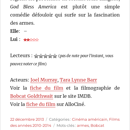
God Bless America
est plutôt une simple
comédie défouloir qui surfe sur la fascination
des armes.
Elle
:
–
Lui
:
Lecteurs :
(
pas de note pour l'instant, vous
pouvez noter ce film
)
Acteurs:
Joel Murray
,
Tara Lynne Barr
Voir la
fiche du film
et la filmographie de
Bobcat Goldthwait
sur le site IMDB.
Voir la
fiche du film
sur AlloCiné.
Publié
Catégories
22 décembre 2013
Catégories :
Cinéma américain
,
Films
le
Étiquettes
des années 2010-2014
Mots-clés :
armes
,
Bobcat