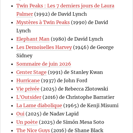
Twin Peaks : Les 7 derniers jours de Laura
Palmer
(1992) de David Lynch
Mystères à Twin Peaks
(1990) de David
Lynch
Elephant Man
(1980) de David Lynch
Les Demoiselles Harvey
(1946) de George
Sidney
Sommaire de juin 2026
Center Stage
(1991) de Stanley Kwan
Hurricane
(1937) de John Ford
Vie privée
(2025) de Rebecca Zlotowski
L’Outsider
(2016) de Christophe Barratier
La Lame diabolique
(1965) de Kenji Misumi
Oui
(2025) de Nadav Lapid
Un poète
(2025) de Simón Mesa Soto
The Nice Guys
(2016) de Shane Black