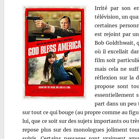
Irrité par son e
télévision, un qu
certaines personn
est rejoint par un
Bob Goldthwait, qu
où il excellait d
film soit particu
mais cela ne suff
réflexion sur la 
propose sont tou
essentiellement su
part dans un peu 
sur tout ce qui bouge (au propre comme au fig
lui, que ce soit sur des sujets importants ou tr
repose plus sur des monologues joliment tour
suivis. Certains passages sont vraiment amu