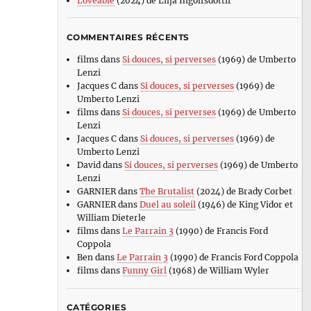
Loveable
(2024) de Lilja Ingolfsdottir
COMMENTAIRES RÉCENTS
films
dans
Si douces, si perverses
(1969) de Umberto
Lenzi
Jacques C
dans
Si douces, si perverses
(1969) de
Umberto Lenzi
films
dans
Si douces, si perverses
(1969) de Umberto
Lenzi
Jacques C
dans
Si douces, si perverses
(1969) de
Umberto Lenzi
David
dans
Si douces, si perverses
(1969) de Umberto
Lenzi
GARNIER
dans
The Brutalist
(2024) de Brady Corbet
GARNIER
dans
Duel au soleil
(1946) de King Vidor et
William Dieterle
films
dans
Le Parrain 3
(1990) de Francis Ford
Coppola
Ben
dans
Le Parrain 3
(1990) de Francis Ford Coppola
films
dans
Funny Girl
(1968) de William Wyler
CATÉGORIES