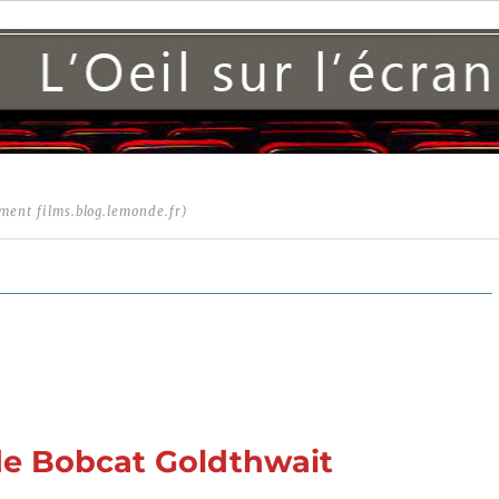
ment films.blog.lemonde.fr)
de Bobcat Goldthwait