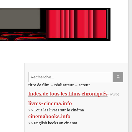
Recherche
pour
RECHE
OK
titre de film – réalisateur – acteur
:
Index de tous les films chroniqués
(6380)
livres-cinema.info
>> Tous les livres sur le cinéma
cinemabooks.info
>> English books on cinema