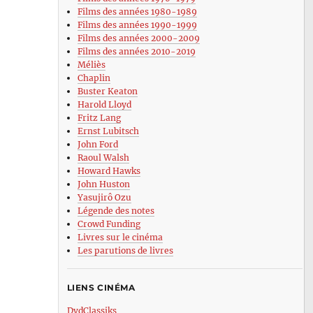
Films des années 1980-1989
Films des années 1990-1999
Films des années 2000-2009
Films des années 2010-2019
Méliès
Chaplin
Buster Keaton
Harold Lloyd
Fritz Lang
Ernst Lubitsch
John Ford
Raoul Walsh
Howard Hawks
John Huston
Yasujirô Ozu
Légende des notes
Crowd Funding
Livres sur le cinéma
Les parutions de livres
LIENS CINÉMA
DvdClassiks