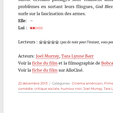
problèmes en sortant leurs flingues,
God Bles
surfe sur la fascination des armes.
Elle
:
–
Lui
:
Lecteurs :
(
pas de note pour l'instant, vous po
Acteurs:
Joel Murray
,
Tara Lynne Barr
Voir la
fiche du film
et la filmographie de
Bobca
Voir la
fiche du film
sur AlloCiné.
Publié
Catégories
22 décembre 2013
Catégories :
Cinéma américain
,
Film
le
comédie
,
critique sociale
,
humour noir
,
Joel Murray
,
Tara 