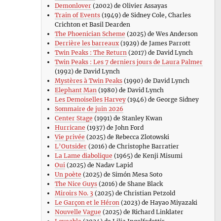
Demonlover
(2002) de Olivier Assayas
Train of Events
(1949) de Sidney Cole, Charles
Crichton et Basil Dearden
The Phoenician Scheme
(2025) de Wes Anderson
Derrière les barreaux
(1929) de James Parrott
Twin Peaks : The Return
(2017) de David Lynch
Twin Peaks : Les 7 derniers jours de Laura Palmer
(1992) de David Lynch
Mystères à Twin Peaks
(1990) de David Lynch
Elephant Man
(1980) de David Lynch
Les Demoiselles Harvey
(1946) de George Sidney
Sommaire de juin 2026
Center Stage
(1991) de Stanley Kwan
Hurricane
(1937) de John Ford
Vie privée
(2025) de Rebecca Zlotowski
L’Outsider
(2016) de Christophe Barratier
La Lame diabolique
(1965) de Kenji Misumi
Oui
(2025) de Nadav Lapid
Un poète
(2025) de Simón Mesa Soto
The Nice Guys
(2016) de Shane Black
Miroirs No. 3
(2025) de Christian Petzold
Le Garçon et le Héron
(2023) de Hayao Miyazaki
Nouvelle Vague
(2025) de Richard Linklater