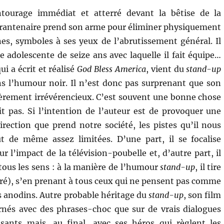
ntourage immédiat et atterré devant la bêtise de la
arantenaire prend son arme pour éliminer physiquement
es, symboles à ses yeux de l’abrutissement général. Il
e adolescente de seize ans avec laquelle il fait équipe…
i a écrit et réalisé
God Bless America
, vient du
stand-up
ans l’humour noir. Il n’est donc pas surprenant que son
lièrement irrévérencieux. C’est souvent une bonne chose
it pas. Si l’intention de l’auteur est de provoquer une
direction que prend notre société, les pistes qu’il nous
t de même assez limitées. D’une part, il se focalise
r l’impact de la télévision-poubelle et, d’autre part, il
tous les sens : à la manière de l’humour
stand-up
, il tire
uré), s’en prenant à tous ceux qui ne pensent pas comme
ès anodins. Autre probable héritage du
stand-up
, son film
nés avec des phrases-choc que sur de vrais dialogues
sants mais, au final, avec ses héros qui règlent les