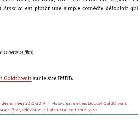
s America
est plutôt une simple comédie défouloir qui
uvez noter ce film
)
t Goldthwait
sur le site IMDB.
Étiquettes
s des années 2010-2014
Mots-clés :
armes
,
Bobcat Goldthwait
,
sur
Lynne Barr
,
télévision
Laisser un commentaire
God
Bless
America
(2011)