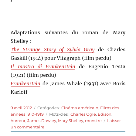
Adaptations suivantes du roman de Mary
Shelley :
The Strange Story of Sylvia Gray
de Charles
Gaskill (1914) pour Vitagraph (film perdu)
Il mostro di Frankenstein
de Eugenio Testa
(1921) (film perdu)
Frankenstein
de James Whale (1931) avec Boris
Karloff
Publié
Catégories
9 avril 2012
Catégories :
Cinéma américain
,
Films des
le
Étiquettes
années 1910-1919
Mots-clés :
Charles Ogle
,
Edison
,
horreur
,
James Dawley
,
Mary Shelley
,
monstre
Laisser
sur
un commentaire
Frankenstein