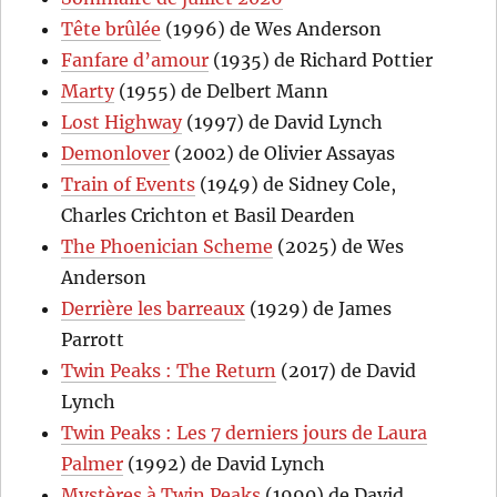
Tête brûlée
(1996) de Wes Anderson
Fanfare d’amour
(1935) de Richard Pottier
Marty
(1955) de Delbert Mann
Lost Highway
(1997) de David Lynch
Demonlover
(2002) de Olivier Assayas
Train of Events
(1949) de Sidney Cole,
Charles Crichton et Basil Dearden
The Phoenician Scheme
(2025) de Wes
Anderson
Derrière les barreaux
(1929) de James
Parrott
Twin Peaks : The Return
(2017) de David
Lynch
Twin Peaks : Les 7 derniers jours de Laura
Palmer
(1992) de David Lynch
Mystères à Twin Peaks
(1990) de David