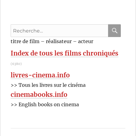
(1910)
de
J.
Searle
Recherche
Dawley
pour
RECHER
OK
titre de film – réalisateur – acteur
:
Index de tous les films chroniqués
(6380)
livres-cinema.info
>> Tous les livres sur le cinéma
cinemabooks.info
>> English books on cinema