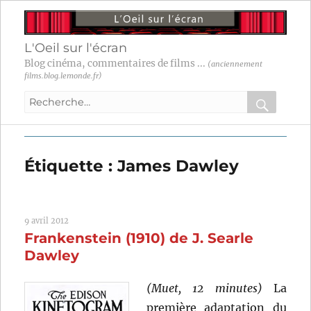
L'Oeil sur l'écran
Blog cinéma, commentaires de films ...
(anciennement
films.blog.lemonde.fr)
Recherche
pour
RECHER
OK
:
Étiquette :
James Dawley
9 avril 2012
Frankenstein (1910) de J. Searle
Dawley
(Muet, 12 minutes)
La
première adaptation du