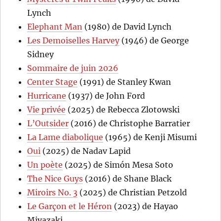
Lynch
Elephant Man
(1980) de David Lynch
Les Demoiselles Harvey
(1946) de George
Sidney
Sommaire de juin 2026
Center Stage
(1991) de Stanley Kwan
Hurricane
(1937) de John Ford
Vie privée
(2025) de Rebecca Zlotowski
L’Outsider
(2016) de Christophe Barratier
La Lame diabolique
(1965) de Kenji Misumi
Oui
(2025) de Nadav Lapid
Un poète
(2025) de Simón Mesa Soto
The Nice Guys
(2016) de Shane Black
Miroirs No. 3
(2025) de Christian Petzold
Le Garçon et le Héron
(2023) de Hayao
Miyazaki