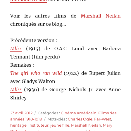
Voir les autres films de
Marshall Neilan
chroniqués sur ce blog…
Précédente version :
Mliss
(1915) de O.A.C. Lund avec Barbara
Tennant (film perdu)
Remakes :
The girl who ran wild
(1922) de Rupert Julian
avec Gladys Walton
Mliss
(1936) de George Nichols Jr. avec Anne
Shirley
Publié
Catégories
23 avril 2012
Catégories :
Cinéma américain
,
Films des
le
Étiquettes
années 1910-1919
Mots-clés :
Charles Ogle
,
Far-West
,
héritage
,
instituteur
,
jeune fille
,
Marshall Neilan
,
Mary