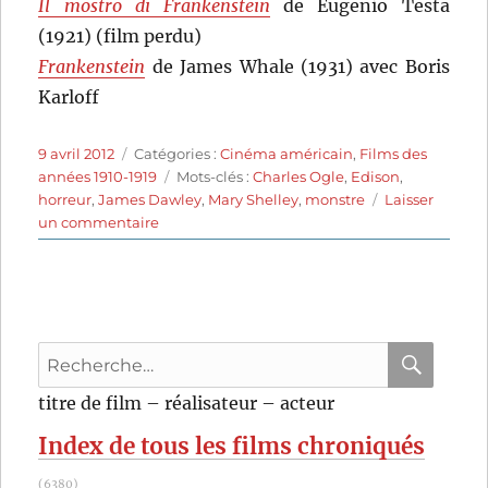
Il mostro di Frankenstein
de Eugenio Testa
(1921) (film perdu)
Frankenstein
de James Whale (1931) avec Boris
Karloff
Publié
Catégories
9 avril 2012
Catégories :
Cinéma américain
,
Films des
le
Étiquettes
années 1910-1919
Mots-clés :
Charles Ogle
,
Edison
,
horreur
,
James Dawley
,
Mary Shelley
,
monstre
Laisser
sur
un commentaire
Frankenstein
(1910)
de
J.
Searle
Recherche
Dawley
pour
RECHER
OK
titre de film – réalisateur – acteur
:
Index de tous les films chroniqués
(6380)