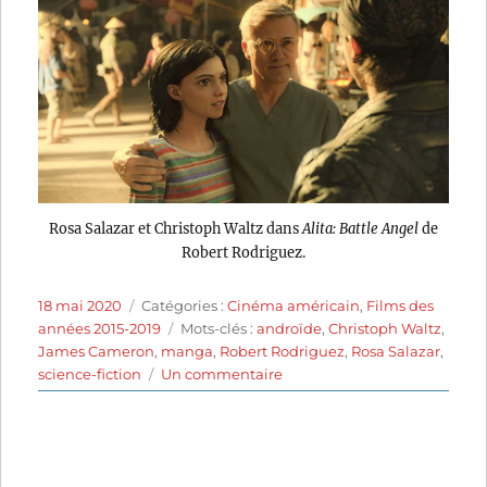
Rosa Salazar et Christoph Waltz dans
Alita: Battle Angel
de
Robert Rodriguez.
Publié
Catégories
18 mai 2020
Catégories :
Cinéma américain
,
Films des
le
Étiquettes
années 2015-2019
Mots-clés :
androïde
,
Christoph Waltz
,
James Cameron
,
manga
,
Robert Rodriguez
,
Rosa Salazar
,
sur
science-fiction
Un commentaire
Alita:
Battle
Angel
(2019)