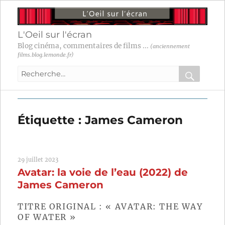
L'Oeil sur l'écran
Blog cinéma, commentaires de films ...
(anciennement
films.blog.lemonde.fr)
Recherche
pour
RECHER
OK
:
Étiquette :
James Cameron
29 juillet 2023
Avatar: la voie de l’eau (2022) de
James Cameron
TITRE ORIGINAL : « AVATAR: THE WAY
OF WATER »