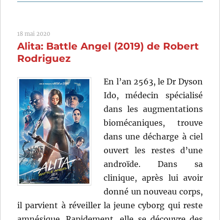
Avatar:
la
voie
18 mai 2020
de
Alita: Battle Angel (2019) de Robert
l’eau
(2022)
Rodriguez
de
James
En l’an 2563, le Dr Dyson
Cameron
Ido, médecin spécialisé
dans les augmentations
biomécaniques, trouve
dans une décharge à ciel
ouvert les restes d’une
androïde. Dans sa
clinique, après lui avoir
donné un nouveau corps,
il parvient à réveiller la jeune cyborg qui reste
amnésique. Rapidement, elle se découvre des