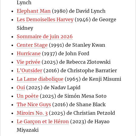
Lynch
Elephant Man
(1980) de David Lynch
Les Demoiselles Harvey
(1946) de George
Sidney
Sommaire de juin 2026
Center Stage
(1991) de Stanley Kwan
Hurricane
(1937) de John Ford
Vie privée
(2025) de Rebecca Zlotowski
L’Outsider
(2016) de Christophe Barratier
La Lame diabolique
(1965) de Kenji Misumi
Oui
(2025) de Nadav Lapid
Un poète
(2025) de Simón Mesa Soto
The Nice Guys
(2016) de Shane Black
Miroirs No. 3
(2025) de Christian Petzold
Le Garçon et le Héron
(2023) de Hayao
Miyazaki