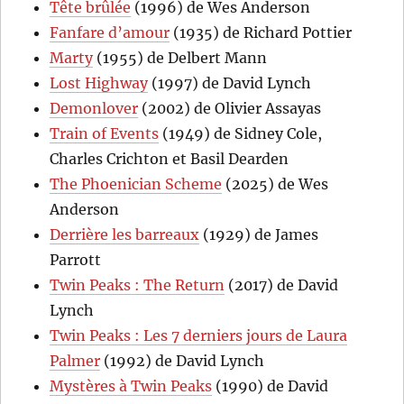
Tête brûlée
(1996) de Wes Anderson
Fanfare d’amour
(1935) de Richard Pottier
Marty
(1955) de Delbert Mann
Lost Highway
(1997) de David Lynch
Demonlover
(2002) de Olivier Assayas
Train of Events
(1949) de Sidney Cole,
Charles Crichton et Basil Dearden
The Phoenician Scheme
(2025) de Wes
Anderson
Derrière les barreaux
(1929) de James
Parrott
Twin Peaks : The Return
(2017) de David
Lynch
Twin Peaks : Les 7 derniers jours de Laura
Palmer
(1992) de David Lynch
Mystères à Twin Peaks
(1990) de David