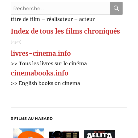
de
Recherche
Robert
Rodriguez
pour
RECHER
OK
titre de film – réalisateur – acteur
:
Index de tous les films chroniqués
(6381)
livres-cinema.info
>> Tous les livres sur le cinéma
cinemabooks.info
>> English books on cinema
3 FILMS AU HASARD