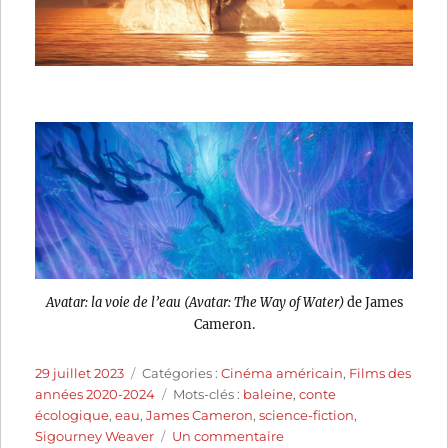
Avatar: la voie de l’eau (Avatar: The Way of Water)
de James
Cameron.
Publié
Catégories
29 juillet 2023
Catégories :
Cinéma américain
,
Films des
le
Étiquettes
années 2020-2024
Mots-clés :
baleine
,
conte
écologique
,
eau
,
James Cameron
,
science-fiction
,
sur
Sigourney Weaver
Un commentaire