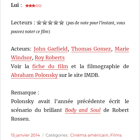
Lui
:
Lecteurs :
(
pas de note pour l'instant, vous
pouvez noter ce film
)
Acteurs:
John Garfield
,
Thomas Gomez
,
Marie
Windsor
,
Roy Roberts
Voir la
fiche du film
et la filmographie de
Abraham Polonsky
sur le site IMDB.
Remarque :
Polonsky avait l’année précédente écrit le
scénario du brillant
Body and Soul
de Robert
Rossen.
Publié
Catégories
15 janvier 2014
Catégories :
Cinéma américain
,
Films