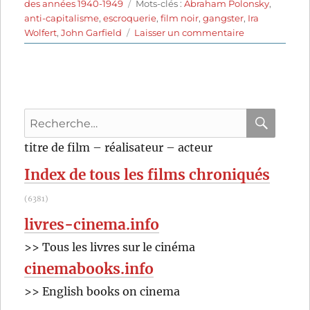
le
Étiquettes
des années 1940-1949
Mots-clés :
Abraham Polonsky
,
anti-capitalisme
,
escroquerie
,
film noir
,
gangster
,
Ira
sur
Wolfert
,
John Garfield
Laisser un commentaire
L’Enfer
de
la
corruption
(1948)
Recherche
de
Abraham
pour
RECHER
OK
titre de film – réalisateur – acteur
Polonsky
:
Index de tous les films chroniqués
(6381)
livres-cinema.info
>> Tous les livres sur le cinéma
cinemabooks.info
>> English books on cinema