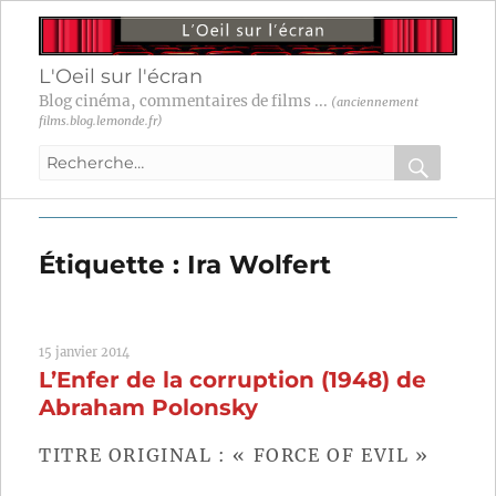
L'Oeil sur l'écran
Blog cinéma, commentaires de films ...
(anciennement
films.blog.lemonde.fr)
Recherche
pour
RECHER
OK
:
Étiquette :
Ira Wolfert
15 janvier 2014
L’Enfer de la corruption (1948) de
Abraham Polonsky
TITRE ORIGINAL : « FORCE OF EVIL »