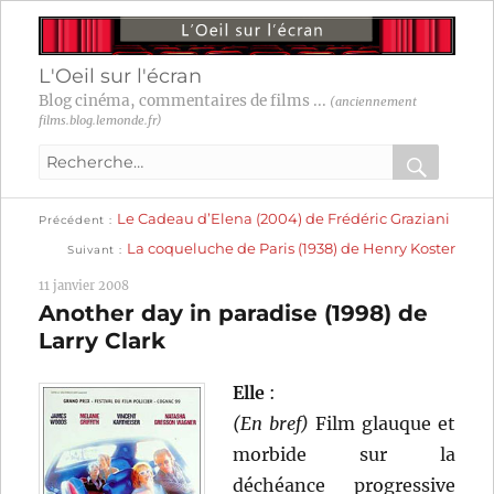
L'Oeil sur l'écran
Blog cinéma, commentaires de films ...
(anciennement
films.blog.lemonde.fr)
Recherche
pour
RECHER
OK
Publication
Navigation
Le Cadeau d’Elena (2004) de Frédéric Graziani
:
Précédent
précédente :
Publication
La coqueluche de Paris (1938) de Henry Koster
Suivant
suivante :
de
11 janvier 2008
l’article
Another day in paradise (1998) de
Larry Clark
Elle
:
(En bref)
Film glauque et
morbide sur la
déchéance progressive