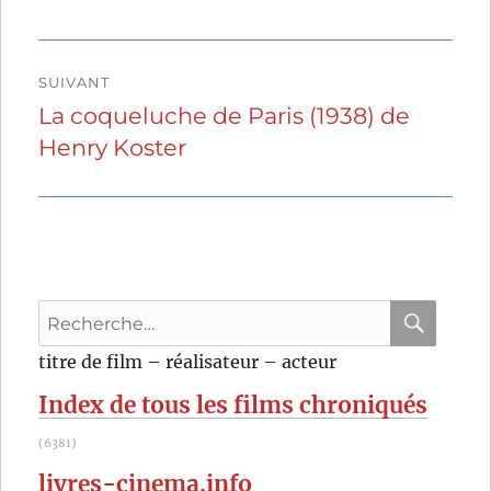
SUIVANT
La coqueluche de Paris (1938) de
Publication
Henry Koster
suivante :
Recherche
pour
RECHER
OK
titre de film – réalisateur – acteur
:
Index de tous les films chroniqués
(6381)
livres-cinema.info