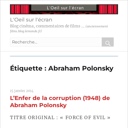
L'Oeil sur l'écran
Blog cinéma, commentaires de films ...
(anciennement
films.blog.lemonde.fr)
Recherche
pour
RECHER
OK
:
Étiquette :
Abraham Polonsky
15 janvier 2014
L’Enfer de la corruption (1948) de
Abraham Polonsky
TITRE ORIGINAL : « FORCE OF EVIL »