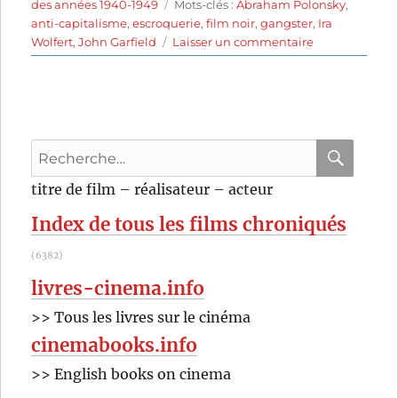
le
Étiquettes
des années 1940-1949
Mots-clés :
Abraham Polonsky
,
anti-capitalisme
,
escroquerie
,
film noir
,
gangster
,
Ira
sur
Wolfert
,
John Garfield
Laisser un commentaire
L’Enfer
de
la
corruption
(1948)
Recherche
de
Abraham
pour
RECHER
OK
titre de film – réalisateur – acteur
Polonsky
:
Index de tous les films chroniqués
(6382)
livres-cinema.info
>> Tous les livres sur le cinéma
cinemabooks.info
>> English books on cinema