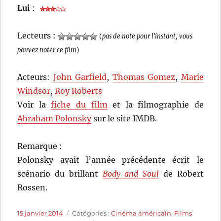
Lui
:
Lecteurs :
(
pas de note pour l'instant, vous
pouvez noter ce film
)
Acteurs:
John Garfield
,
Thomas Gomez
,
Marie
Windsor
,
Roy Roberts
Voir la
fiche du film
et la filmographie de
Abraham Polonsky
sur le site IMDB.
Remarque :
Polonsky avait l’année précédente écrit le
scénario du brillant
Body and Soul
de Robert
Rossen.
Publié
Catégories
15 janvier 2014
Catégories :
Cinéma américain
,
Films