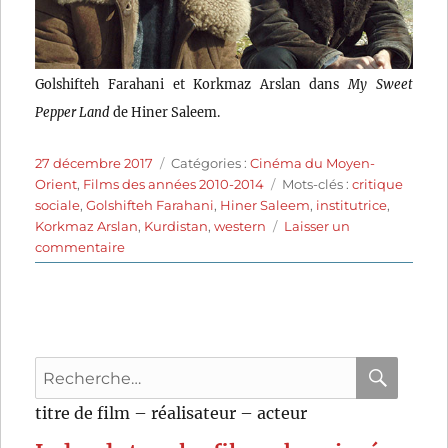
Golshifteh Farahani et Korkmaz Arslan dans
My Sweet
Pepper Land
de Hiner Saleem.
Publié
Catégories
27 décembre 2017
Catégories :
Cinéma du Moyen-
le
Étiquettes
Orient
,
Films des années 2010-2014
Mots-clés :
critique
sociale
,
Golshifteh Farahani
,
Hiner Saleem
,
institutrice
,
Korkmaz Arslan
,
Kurdistan
,
western
Laisser un
sur
commentaire
My
Sweet
Pepper
Land
(2013)
Recherche
de
Hiner
pour
RECHER
OK
titre de film – réalisateur – acteur
Saleem
: