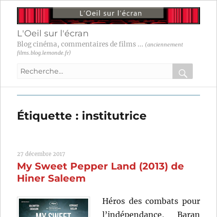
L'Oeil sur l'écran
Blog cinéma, commentaires de films ...
(anciennement
films.blog.lemonde.fr)
Recherche
pour
RECHER
OK
:
Étiquette :
institutrice
27 décembre 2017
My Sweet Pepper Land (2013) de
Hiner Saleem
Héros des combats pour
l’indépendance, Baran