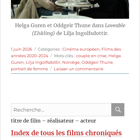
Helga Guren et Oddgeir Thune dans
Loveable
(Elskling)
de Lilja Ingolfsdottir.
Publié
Catégories
1 juin 2026
Catégories :
Cinéma européen
,
Films des
le
Étiquettes
années 2020-2024
Mots-clés :
couple en crise
,
Helga
Guren
,
Lilja Ingolfsdottir
,
Norvège
,
Oddgeir Thune
,
sur
portrait de femme
Laisser un commentaire
Loveable
(2024)
de
Lilja
Ingolfsdottir
Recherche
pour
RECHER
OK
titre de film – réalisateur – acteur
:
Index de tous les films chroniqués