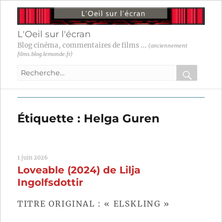
L'Oeil sur l'écran
Blog cinéma, commentaires de films ...
(anciennement
films.blog.lemonde.fr)
Recherche
pour
RECHER
OK
:
Étiquette :
Helga Guren
1 juin 2026
Loveable (2024) de Lilja
Ingolfsdottir
TITRE ORIGINAL : « ELSKLING »