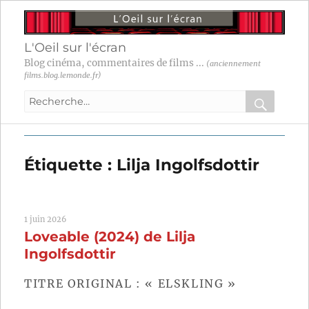
L'Oeil sur l'écran
Blog cinéma, commentaires de films ...
(anciennement
films.blog.lemonde.fr)
Recherche
pour
RECHER
OK
:
Étiquette :
Lilja Ingolfsdottir
1 juin 2026
Loveable (2024) de Lilja
Ingolfsdottir
TITRE ORIGINAL : « ELSKLING »