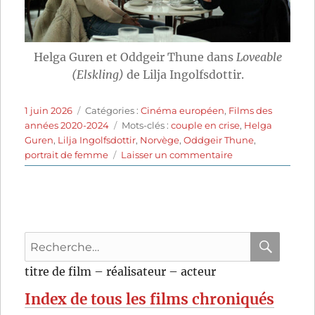
Helga Guren et Oddgeir Thune dans
Loveable
(Elskling)
de Lilja Ingolfsdottir.
Publié
Catégories
1 juin 2026
Catégories :
Cinéma européen
,
Films des
le
Étiquettes
années 2020-2024
Mots-clés :
couple en crise
,
Helga
Guren
,
Lilja Ingolfsdottir
,
Norvège
,
Oddgeir Thune
,
sur
portrait de femme
Laisser un commentaire
Loveable
(2024)
de
Lilja
Ingolfsdottir
Recherche
pour
RECHER
OK
titre de film – réalisateur – acteur
:
Index de tous les films chroniqués