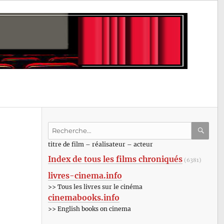
Recherche
pour
RECHE
OK
titre de film – réalisateur – acteur
:
Index de tous les films chroniqués
(6381)
livres-cinema.info
>> Tous les livres sur le cinéma
cinemabooks.info
>> English books on cinema