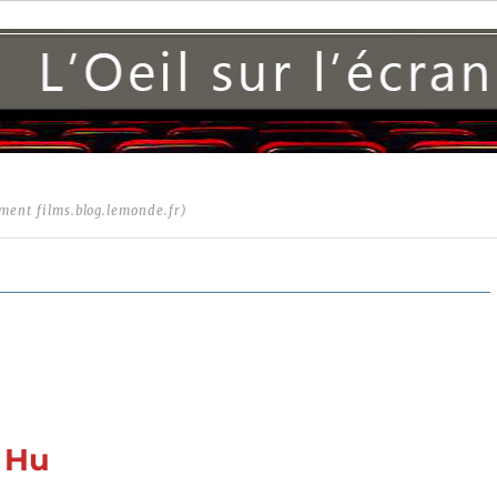
ment films.blog.lemonde.fr)
 Hu