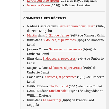
Le Garçon et le Héron
(2023) de Hayao Miyazaki
Nouvelle Vague
(2025) de Richard Linklater
COMMENTAIRES RÉCENTS
Nadine Gastaldi
dans
Dernier train pour Busan
(2016)
de Yeon Sang-ho
Martin
dans
L’Œuf de l’ange
(1985) de Mamoru Oshii
films
dans
Si douces, si perverses
(1969) de Umberto
Lenzi
Jacques C
dans
Si douces, si perverses
(1969) de
Umberto Lenzi
films
dans
Si douces, si perverses
(1969) de Umberto
Lenzi
Jacques C
dans
Si douces, si perverses
(1969) de
Umberto Lenzi
David
dans
Si douces, si perverses
(1969) de Umberto
Lenzi
GARNIER
dans
The Brutalist
(2024) de Brady Corbet
GARNIER
dans
Duel au soleil
(1946) de King Vidor et
William Dieterle
films
dans
Le Parrain 3
(1990) de Francis Ford
Coppola