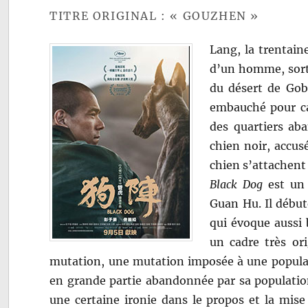
TITRE ORIGINAL : « GOUZHEN »
Lang, la trentain
d’un homme, sort 
du désert de Gobi
embauché pour ca
des quartiers aba
chien noir, accusé
chien s’attachent
Black Dog
est un 
Guan Hu. Il début
qui évoque aussi b
un cadre très or
mutation, une mutation imposée à une populati
en grande partie abandonnée par sa population q
une certaine ironie dans le propos et la mis