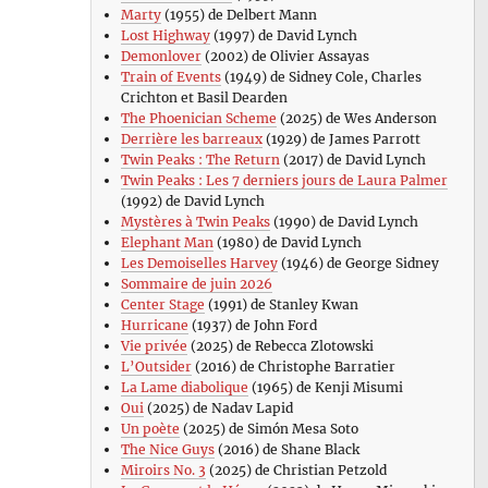
Marty
(1955) de Delbert Mann
Lost Highway
(1997) de David Lynch
Demonlover
(2002) de Olivier Assayas
Train of Events
(1949) de Sidney Cole, Charles
Crichton et Basil Dearden
The Phoenician Scheme
(2025) de Wes Anderson
Derrière les barreaux
(1929) de James Parrott
Twin Peaks : The Return
(2017) de David Lynch
Twin Peaks : Les 7 derniers jours de Laura Palmer
(1992) de David Lynch
Mystères à Twin Peaks
(1990) de David Lynch
Elephant Man
(1980) de David Lynch
Les Demoiselles Harvey
(1946) de George Sidney
Sommaire de juin 2026
Center Stage
(1991) de Stanley Kwan
Hurricane
(1937) de John Ford
Vie privée
(2025) de Rebecca Zlotowski
L’Outsider
(2016) de Christophe Barratier
La Lame diabolique
(1965) de Kenji Misumi
Oui
(2025) de Nadav Lapid
Un poète
(2025) de Simón Mesa Soto
The Nice Guys
(2016) de Shane Black
Miroirs No. 3
(2025) de Christian Petzold